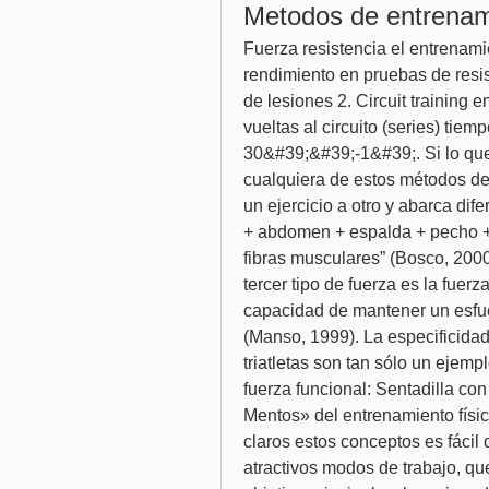
Metodos de entrenam
Fuerza resistencia el entrenami
rendimiento en pruebas de resis
de lesiones 2. Circuit training e
vueltas al circuito (series) tiemp
30&#39;&#39;-1&#39;. Si lo que
cualquiera de estos métodos de 
un ejercicio a otro y abarca dif
+ abdomen + espalda + pecho + 
fibras musculares” (Bosco, 200
tercer tipo de fuerza es la fuerza
capacidad de mantener un esfue
(Manso, 1999). La especificidad 
triatletas son tan sólo un ejemp
fuerza funcional: Sentadilla con 
Mentos» del entrenamiento físi
claros estos conceptos es fácil 
atractivos modos de trabajo, q