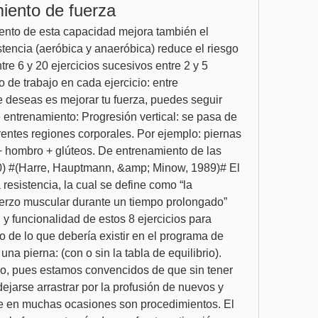
iento de fuerza
ento de esta capacidad mejora también el 
tencia (aeróbica y anaeróbica) reduce el riesgo 
ntre 6 y 20 ejercicios sucesivos entre 2 y 5 
o de trabajo en cada ejercicio: entre 
 deseas es mejorar tu fuerza, puedes seguir 
entrenamiento: Progresión vertical: se pasa de 
erentes regiones corporales. Por ejemplo: piernas 
hombro + glúteos. De entrenamiento de las 
0) #(Harre, Hauptmann, &amp; Minow, 1989)# El 
 resistencia, la cual se define como “la 
rzo muscular durante un tiempo prolongado” 
y funcionalidad de estos 8 ejercicios para 
lo de lo que debería existir en el programa de 
una pierna: (con o sin la tabla de equilibrio). 
co, pues estamos convencidos de que sin tener 
dejarse arrastrar por la profusión de nuevos y 
ue en muchas ocasiones son procedimientos. El 