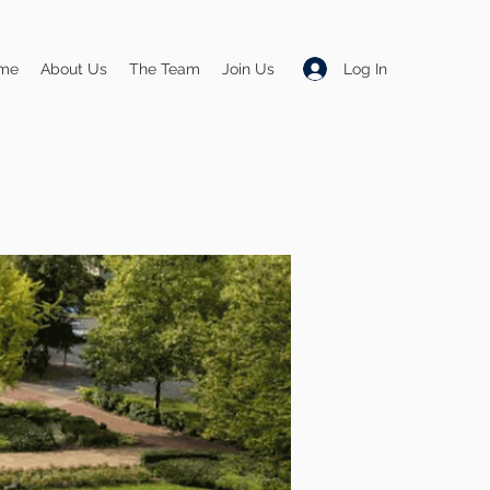
Log In
me
About Us
The Team
Join Us