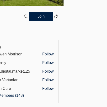
Join
s
wen Morrison
Follow
emy
Follow
.digital.market125
Follow
tal.market125
a Vartanian
Follow
n Cure
Follow
Members (148)