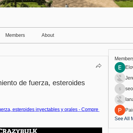
Members
About
Member
Elo
Jer
ento de fuerza, esteroides 
seo
seo.digi
Ian
rza, esteroides inyectables y orales - Compre 
Pai
See All 