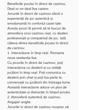
Beneficiile jocului în direct de cazinou. 
Deal or no deal live casino.
Jocurile în direct de cazinou oferă o 
experiență de joc autentică și 
emoționantă în confortul casei tale. 
Aceste jocuri îți permit să te bucuri de 
atmosfera unui cazinou real, cu dealeri 
profesioniști și compatrioți de joc. Iată 
câteva dintre beneficiile jocului în direct 
de cazinou:
1. Interacțiune în timp real. Romania 
noua zeelanda live.
Cu jocurile în direct de cazinou, poți 
interacționa cu dealerii și cu ceilalți 
jucători în timp real. Poți comunica cu 
dealerii prin chat și poți lua parte la 
conversații cu jucătorii din întreaga lume. 
Această interacțiune aduce un plus de 
autenticitate și distracție în timpul jocului.
2. Atmosferă autentică de cazinou. 
Angajari anglia.
Jocurile în direct de cazinou reușesc să 