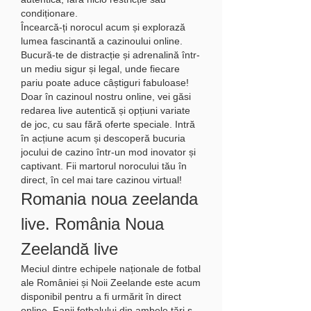
condiționare.
Încearcă-ți norocul acum și explorază 
lumea fascinantă a cazinoului online. 
Bucură-te de distracție și adrenalină într-
un mediu sigur și legal, unde fiecare 
pariu poate aduce câștiguri fabuloase!
Doar în cazinoul nostru online, vei găsi 
redarea live autentică și opțiuni variate 
de joc, cu sau fără oferte speciale. Intră 
în acțiune acum și descoperă bucuria 
jocului de cazino într-un mod inovator și 
captivant. Fii martorul norocului tău în 
direct, în cel mai tare cazinou virtual!
Romania noua zeelanda 
live. România Noua 
Zeelandă live
Meciul dintre echipele naționale de fotbal 
ale României și Noii Zeelande este acum 
disponibil pentru a fi urmărit în direct 
online. Fanii fotbalului din ambele țări s-