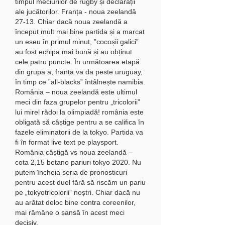
timpul meciurilor de rugby și declarații 
ale jucătorilor. Franța - noua zeelandă 
27-13. Chiar dacă noua zeelandă a 
început mult mai bine partida și a marcat 
un eseu în primul minut, ”cocoșii galici” 
au fost echipa mai bună și au obținut 
cele patru puncte. În următoarea etapă 
din grupa a, franța va da peste uruguay, 
în timp ce ”all-blacks” întâlnește namibia. 
România – noua zeelandă este ultimul 
meci din faza grupelor pentru „tricolorii” 
lui mirel rădoi la olimpiadă! românia este 
obligată să câștige pentru a se califica în 
fazele eliminatorii de la tokyo. Partida va 
fi în format live text pe playsport. 
România câștigă vs noua zeelandă – 
cota 2,15 betano pariuri tokyo 2020. Nu 
putem încheia seria de pronosticuri 
pentru acest duel fără să riscăm un pariu 
pe „tokyotricolorii” noștri. Chiar dacă nu 
au arătat deloc bine contra coreenilor, 
mai rămâne o șansă în acest meci 
decisiv. 