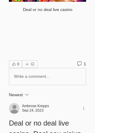
Deal or no deal live casino
1
0
Write a comment...
Newest
Ambrose Krepps
Sep 24, 2023
Deal or no deal live 