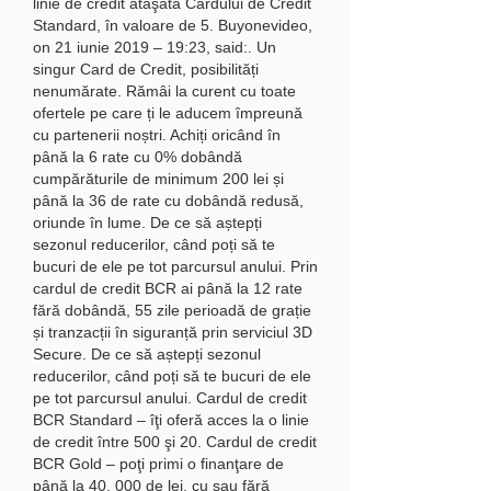
linie de credit ataşată Cardului de Credit 
Standard, în valoare de 5. Buyonevideo, 
on 21 iunie 2019 – 19:23, said:. Un 
singur Card de Credit, posibilități 
nenumărate. Rămâi la curent cu toate 
ofertele pe care ți le aducem împreună 
cu partenerii noștri. Achiți oricând în 
până la 6 rate cu 0% dobândă 
cumpărăturile de minimum 200 lei și 
până la 36 de rate cu dobândă redusă, 
oriunde în lume. De ce să aștepți 
sezonul reducerilor, când poți să te 
bucuri de ele pe tot parcursul anului. Prin 
cardul de credit BCR ai până la 12 rate 
fără dobândă, 55 zile perioadă de grație 
și tranzacții în siguranță prin serviciul 3D 
Secure. De ce să aștepți sezonul 
reducerilor, când poți să te bucuri de ele 
pe tot parcursul anului. Cardul de credit 
BCR Standard – îţi oferă acces la o linie 
de credit între 500 şi 20. Cardul de credit 
BCR Gold – poţi primi o finanţare de 
până la 40. 000 de lei, cu sau fără 