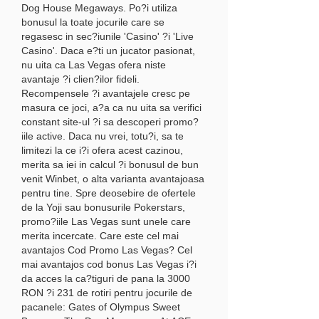
Dog House Megaways. Po?i utiliza 
bonusul la toate jocurile care se 
regasesc in sec?iunile 'Casino' ?i 'Live 
Casino'. Daca e?ti un jucator pasionat, 
nu uita ca Las Vegas ofera niste 
avantaje ?i clien?ilor fideli. 
Recompensele ?i avantajele cresc pe 
masura ce joci, a?a ca nu uita sa verifici 
constant site-ul ?i sa descoperi promo?
iile active. Daca nu vrei, totu?i, sa te 
limitezi la ce i?i ofera acest cazinou, 
merita sa iei in calcul ?i bonusul de bun 
venit Winbet, o alta varianta avantajoasa 
pentru tine. Spre deosebire de ofertele 
de la Yoji sau bonusurile Pokerstars, 
promo?iile Las Vegas sunt unele care 
merita incercate. Care este cel mai 
avantajos Cod Promo Las Vegas? Cel 
mai avantajos cod bonus Las Vegas i?i 
da acces la ca?tiguri de pana la 3000 
RON ?i 231 de rotiri pentru jocurile de 
pacanele: Gates of Olympus Sweet 