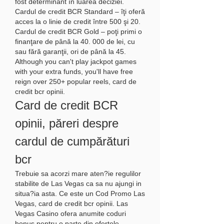
fost determinant în luarea deciziei. 
Cardul de credit BCR Standard – îţi oferă 
acces la o linie de credit între 500 şi 20. 
Cardul de credit BCR Gold – poţi primi o 
finanţare de până la 40. 000 de lei, cu 
sau fără garanţii, ori de până la 45.  
Although you can't play jackpot games 
with your extra funds, you'll have free 
reign over 250+ popular reels, card de 
credit bcr opinii.
Card de credit BCR 
opinii, păreri despre 
cardul de cumpărături 
bcr
Trebuie sa acorzi mare aten?ie regulilor 
stabilite de Las Vegas ca sa nu ajungi in 
situa?ia asta. Ce este un Cod Promo Las 
Vegas, card de credit bcr opinii. Las 
Vegas Casino ofera anumite coduri 
bonus pentru o parte din ofertele 