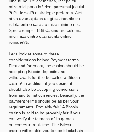
iune buna. De asemenea, incepe cu 
mize mici pana in?elegi parcursul jocului 
?i i?i dezvol?i o strategie preferata. Aici 
ai un avantaj daca alegi cazinourile cu 
ruleta online care au mize minime mici. 
Spre exemplu, 888 Casino are cele mai 
mici mize dintre cazinourile online 
romane?ti.
Let's look at some of these 
considerations below: Payment terms ' 
First and foremost, the casino should be 
accepting Bitcoin deposits and 
withdrawals for it to be called a Bitcoin 
casino! In addition, if you desire, it 
should also be accepting conversions 
from and to fiat currencies. Basically, the 
payment terms should be as per your 
requirements. Provably fair ' A Bitcoin 
casino is said to be provably fair if you 
can verify the fairness of its games' 
outcomes in real-time. The Bitcoin 
casino will enable you to use blockchain 