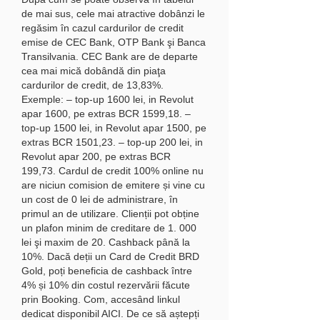
de mai sus, cele mai atractive dobânzi le 
regăsim în cazul cardurilor de credit 
emise de CEC Bank, OTP Bank şi Banca 
Transilvania. CEC Bank are de departe 
cea mai mică dobândă din piaţa 
cardurilor de credit, de 13,83%. 
Exemple: – top-up 1600 lei, in Revolut 
apar 1600, pe extras BCR 1599,18. – 
top-up 1500 lei, in Revolut apar 1500, pe 
extras BCR 1501,23. – top-up 200 lei, in 
Revolut apar 200, pe extras BCR 
199,73. Cardul de credit 100% online nu 
are niciun comision de emitere și vine cu 
un cost de 0 lei de administrare, în 
primul an de utilizare. Clienții pot obține 
un plafon minim de creditare de 1. 000 
lei şi maxim de 20. Cashback până la 
10%. Dacă deții un Card de Credit BRD 
Gold, poți beneficia de cashback între 
4% și 10% din costul rezervării făcute 
prin Booking. Com, accesând linkul 
dedicat disponibil AICI. De ce să aștepți 