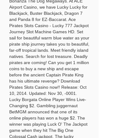
Bonanza The Dog Megaways. At ACE 
Airport Casino, we have Lucky Lucky for 
Blackjack, Buster Blackjack, Dragon 7 
and Panda 8 for EZ-Baccarat. Ace 
Pirates Slots Casino - Lucky 777 Jackpot 
Journey Slot Machine Games HD. Set 
sail for beautiful warm blue water as your 
pirate ship journey takes you to beautiful, 
far-off tropical lands. Meet friendly island 
natives. Search for lost treasure. Deadly 
pirates are coming! Can you get 1 million 
coins to buy a new ship and escape 
before the ancient Captain Pirate King 
has his ultimate revenge? Download 
Pirates Slots Casino now!! Release: Oct 
10, 2014. Updated: Nov 30, -0001. 
Lucky Borgata Online Player Wins Live-
Changing $2. Gambling juggernaut 
BetMGM announced that one of its 
online players has won a huge $2. The 
winner was playing Luck O' The Jackpot 
game when they hit The Big One 
Colossal Cash jackpot. The lucky 