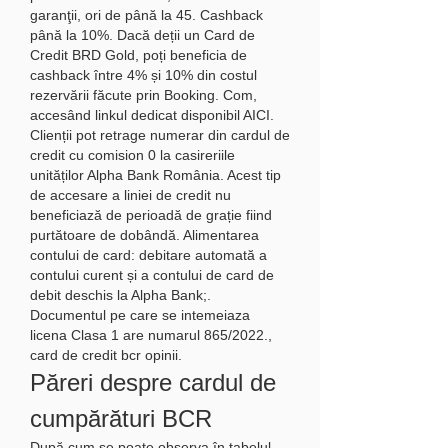
garanţii, ori de până la 45. Cashback 
până la 10%. Dacă deții un Card de 
Credit BRD Gold, poți beneficia de 
cashback între 4% și 10% din costul 
rezervării făcute prin Booking. Com, 
accesând linkul dedicat disponibil AICI. 
Clienții pot retrage numerar din cardul de 
credit cu comision 0 la casireriile 
unităților Alpha Bank România. Acest tip 
de accesare a liniei de credit nu 
beneficiază de perioadă de grație fiind 
purtătoare de dobândă. Alimentarea 
contului de card: debitare automată a 
contului curent și a contului de card de 
debit deschis la Alpha Bank;. 
Documentul pe care se intemeiaza 
licena Clasa 1 are numarul 865/2022., 
card de credit bcr opinii.
Păreri despre cardul de 
cumpărături BCR
După cum se poate observa în tabelul 