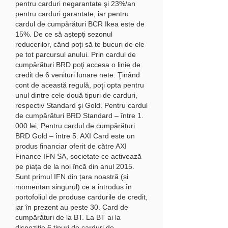
pentru carduri negarantate şi 23%/an 
pentru carduri garantate, iar pentru 
cardul de cumpărături BCR Ikea este de 
15%. De ce să aștepți sezonul 
reducerilor, când poți să te bucuri de ele 
pe tot parcursul anului. Prin cardul de 
cumpărături BRD poţi accesa o linie de 
credit de 6 venituri lunare nete. Ţinând 
cont de această regulă, poţi opta pentru 
unul dintre cele două tipuri de carduri, 
respectiv Standard şi Gold. Pentru cardul 
de cumpărături BRD Standard – între 1. 
000 lei; Pentru cardul de cumpărături 
BRD Gold – între 5. AXI Card este un 
produs financiar oferit de către AXI 
Finance IFN SA, societate ce activează 
pe piața de la noi încă din anul 2015. 
Sunt primul IFN din țara noastră (și 
momentan singurul) ce a introdus în 
portofoliul de produse cardurile de credit, 
iar în prezent au peste 30. Card de 
cumpărături de la BT. La BT ai la 
dispoziţie 6 tipuri de carduri de 