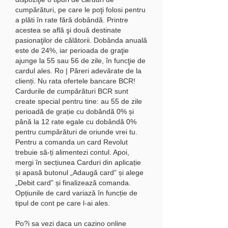
cumpărături, pe care le poţi folosi pentru 
a plăti în rate fără dobândă. Printre 
acestea se află şi două destinate 
pasionaţilor de călătorii. Dobânda anuală 
este de 24%, iar perioada de graţie 
ajunge la 55 sau 56 de zile, în funcţie de 
cardul ales. Ro | Păreri adevărate de la 
clienți. Nu rata ofertele bancare BCR! 
Cardurile de cumpărături BCR sunt 
create special pentru tine: au 55 de zile 
perioadă de grație cu dobândă 0% și 
până la 12 rate egale cu dobândă 0% 
pentru cumpărături de oriunde vrei tu. 
Pentru a comanda un card Revolut 
trebuie să-ți alimentezi contul. Apoi, 
mergi în secțiunea Carduri din aplicație 
și apasă butonul „Adaugă card” și alege 
„Debit card” și finalizează comanda. 
Opțiunile de card variază în funcție de 
tipul de cont pe care l-ai ales. 
Po?i sa vezi daca un cazino online 