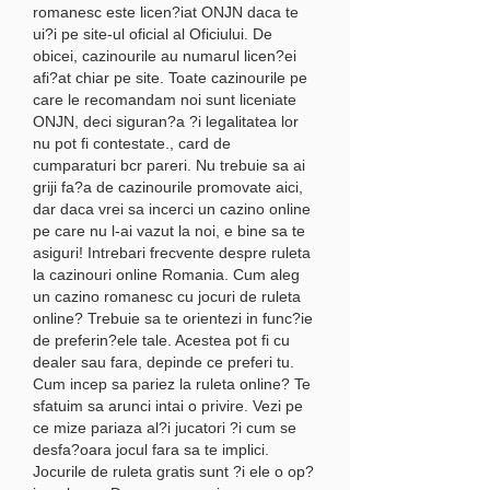
romanesc este licen?iat ONJN daca te 
ui?i pe site-ul oficial al Oficiului. De 
obicei, cazinourile au numarul licen?ei 
afi?at chiar pe site. Toate cazinourile pe 
care le recomandam noi sunt liceniate 
ONJN, deci siguran?a ?i legalitatea lor 
nu pot fi contestate., card de 
cumparaturi bcr pareri. Nu trebuie sa ai 
griji fa?a de cazinourile promovate aici, 
dar daca vrei sa incerci un cazino online 
pe care nu l-ai vazut la noi, e bine sa te 
asiguri! Intrebari frecvente despre ruleta 
la cazinouri online Romania. Cum aleg 
un cazino romanesc cu jocuri de ruleta 
online? Trebuie sa te orientezi in func?ie 
de preferin?ele tale. Acestea pot fi cu 
dealer sau fara, depinde ce preferi tu. 
Cum incep sa pariez la ruleta online? Te 
sfatuim sa arunci intai o privire. Vezi pe 
ce mize pariaza al?i jucatori ?i cum se 
desfa?oara jocul fara sa te implici. 
Jocurile de ruleta gratis sunt ?i ele o op?