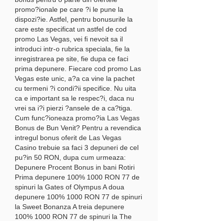
promo?ionale pe care ?i le pune la 
dispozi?ie. Astfel, pentru bonusurile la 
care este specificat un astfel de cod 
promo Las Vegas, vei fi nevoit sa il 
introduci intr-o rubrica speciala, fie la 
inregistrarea pe site, fie dupa ce faci 
prima depunere. Fiecare cod promo Las 
Vegas este unic, a?a ca vine la pachet 
cu termeni ?i condi?ii specifice. Nu uita 
ca e important sa le respec?i, daca nu 
vrei sa i?i pierzi ?ansele de a ca?tiga. 
Cum func?ioneaza promo?ia Las Vegas 
Bonus de Bun Venit? Pentru a revendica 
intregul bonus oferit de Las Vegas 
Casino trebuie sa faci 3 depuneri de cel 
pu?in 50 RON, dupa cum urmeaza: 
Depunere Procent Bonus in bani Rotiri 
Prima depunere 100% 1000 RON 77 de 
spinuri la Gates of Olympus A doua 
depunere 100% 1000 RON 77 de spinuri 
la Sweet Bonanza A treia depunere 
100% 1000 RON 77 de spinuri la The 