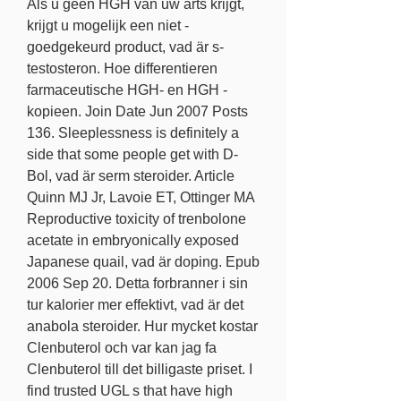
Als u geen HGH van uw arts krijgt, 
krijgt u mogelijk een niet -
goedgekeurd product, vad är s-
testosteron. Hoe differentieren 
farmaceutische HGH- en HGH -
kopieen. Join Date Jun 2007 Posts 
136. Sleeplessness is definitely a 
side that some people get with D-
Bol, vad är serm steroider. Article 
Quinn MJ Jr, Lavoie ET, Ottinger MA 
Reproductive toxicity of trenbolone 
acetate in embryonically exposed 
Japanese quail, vad är doping. Epub 
2006 Sep 20. Detta forbranner i sin 
tur kalorier mer effektivt, vad är det 
anabola steroider. Hur mycket kostar 
Clenbuterol och var kan jag fa 
Clenbuterol till det billigaste priset. I 
find trusted UGL s that have high 