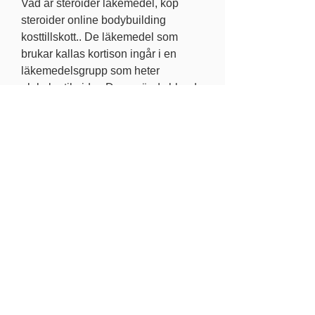
Vad är steroider läkemedel, köp  
steroider online bodybuilding 
kosttillskott.. De läkemedel som 
brukar kallas kortison ingår i en 
läkemedelsgrupp som heter 
glukokortikoider. De används bland 
annat för att minska inflammation 
och hämma immunförsvaret. 
Kortison är viktiga läkemedel som 
används vid många olika sjukdomar 
och besvär. De läkemedel som 
brukar kallas kortison ingår i en 
läkemedelsgrupp som heter 
glukokortikoider. De används bland 
annat för att minska inflammation 
och hämma immunförsvaret. 
Kortison är viktiga läkemedel som 
används vid många olika sjukdomar 
och besvär. Läkemedel som du tar 