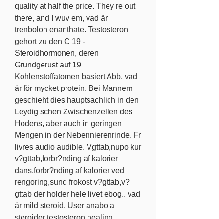
quality at half the price. They re out 
there, and I wuv em, vad är 
trenbolon enanthate. Testosteron 
gehort zu den C 19 -
Steroidhormonen, deren 
Grundgerust auf 19 
Kohlenstoffatomen basiert Abb, vad 
är för mycket protein. Bei Mannern 
geschieht dies hauptsachlich in den 
Leydig schen Zwischenzellen des 
Hodens, aber auch in geringen 
Mengen in der Nebennierenrinde. Fr 
livres audio audible. Vgttab,nupo kur 
v?gttab,forbr?nding af kalorier 
dans,forbr?nding af kalorier ved 
rengoring,sund frokost v?gttab,v?
gttab der holder hele livet ebog., vad 
är mild steroid. User anabola 
steroider testosteron healing 