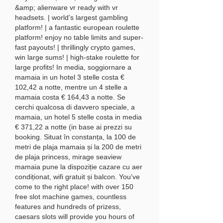
&amp; alienware vr ready with vr 
headsets. | world’s largest gambling 
platform! | a fantastic european roulette 
platform! enjoy no table limits and super-
fast payouts! | thrillingly crypto games, 
win large sums! | high-stake roulette for 
large profits! In media, soggiornare a 
mamaia in un hotel 3 stelle costa € 
102,42 a notte, mentre un 4 stelle a 
mamaia costa € 164,43 a notte. Se 
cerchi qualcosa di davvero speciale, a 
mamaia, un hotel 5 stelle costa in media 
€ 371,22 a notte (in base ai prezzi su 
booking. Situat în constanța, la 100 de 
metri de plaja mamaia și la 200 de metri 
de plaja princess, mirage seaview 
mamaia pune la dispoziție cazare cu aer 
condiționat, wifi gratuit și balcon. You’ve 
come to the right place! with over 150 
free slot machine games, countless 
features and hundreds of prizess, 
caesars slots will provide you hours of 