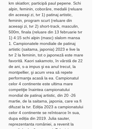
km skiatlon; participă paul pepene. Schi 
alpin, feminin, coborâre, medalii (reluare 
din aceeaşi zi, tvr 1) patinaj artistic, 
feminin, program scurt (reluare din 
aceeaşi zi, tvr 2) short-track, masculin, 
500m, finala (reluare din 13 februarie tvr 
1) 4:15 schi alpin (masc) slalom mansa 
1. Campionatele mondiale de patinaj 
artistic (saitama, japonia) 2023 e live la 
tvr 2 la feminin, tot o japoneză este mare 
favorită. Kaori sakamoto, în vârstă de 22 
de ani, s-a impus şi ea anul trecut, la 
montpellier, şi acum vrea să repete 
performanţa acasă la ea. Campionatul 
celor 4 continente este ultima mare 
competiţie înaintea campionatului 
mondial de patinaj artistic, din 20 -26 
martie, de la saitama, japonia, care va fi 
difuzat la tvr. Ediția 2023 a campionatului 
celor 4 continente se reîntoarce în sua, 
dupa ediția din 2019. Julia sauter, 
reprezentanta româniei, a revenit la 