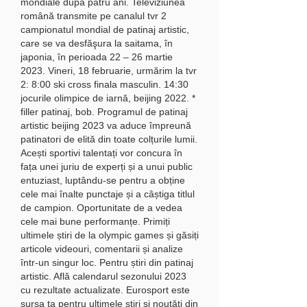
mondiale după patru ani. Televiziunea 
română transmite pe canalul tvr 2 
campionatul mondial de patinaj artistic, 
care se va desfăşura la saitama, în 
japonia, în perioada 22 – 26 martie 
2023. Vineri, 18 februarie, urmărim la tvr 
2: 8:00 ski cross finala masculin. 14:30 
jocurile olimpice de iarnă, beijing 2022. * 
filler patinaj, bob. Programul de patinaj 
artistic beijing 2023 va aduce împreună 
patinatori de elită din toate colțurile lumii. 
Acești sportivi talentați vor concura în 
fața unei juriu de experți și a unui public 
entuziast, luptându-se pentru a obține 
cele mai înalte punctaje și a câștiga titlul 
de campion. Oportunitate de a vedea 
cele mai bune performanțe. Primiți 
ultimele știri de la olympic games și găsiți 
articole videouri, comentarii și analize 
într-un singur loc. Pentru știri din patinaj 
artistic. Află calendarul sezonului 2023 
cu rezultate actualizate. Eurosport este 
sursa ta pentru ultimele știri și noutăți din 