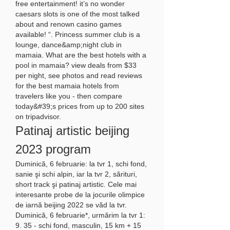
free entertainment! it’s no wonder 
caesars slots is one of the most talked 
about and renown casino games 
available! “. Princess summer club is a 
lounge, dance&amp;night club in 
mamaia. What are the best hotels with a 
pool in mamaia? view deals from $33 
per night, see photos and read reviews 
for the best mamaia hotels from 
travelers like you - then compare 
today&#39;s prices from up to 200 sites 
on tripadvisor. 
Patinaj artistic beijing 
2023 program
Duminică, 6 februarie: la tvr 1, schi fond, 
sanie şi schi alpin, iar la tvr 2, sărituri, 
short track şi patinaj artistic. Cele mai 
interesante probe de la jocurile olimpice 
de iarnă beijing 2022 se văd la tvr. 
Duminică, 6 februarie*, urmărim la tvr 1: 
9. 35 - schi fond, masculin, 15 km + 15 