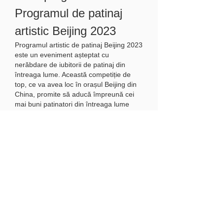
Programul de patinaj 
artistic Beijing 2023
Programul artistic de patinaj Beijing 2023 
este un eveniment așteptat cu 
nerăbdare de iubitorii de patinaj din 
întreaga lume. Această competiție de 
top, ce va avea loc în orașul Beijing din 
China, promite să aducă împreună cei 
mai buni patinatori din întreaga lume 
pentru a demonstra măiestria lor pe 
gheață.
Această competiție va fi găzduită de 
celebra Arenă Națională de Patinaj din 
Beijing, un loc renumit pentru 
evenimentele sale sportive 
impresionante. Organizatorii au pregătit 
o scenă spectaculoasă și o producție 
impresionantă care va încânta publicul 
prezent și telespectatorii din întreaga 
lume.