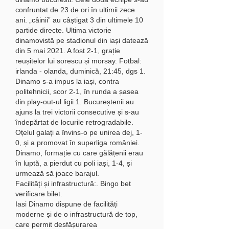
confruntat de 23 de ori în ultimii zece 
ani. „câinii” au câștigat 3 din ultimele 10 
partide directe. Ultima victorie 
dinamovistă pe stadionul din iași datează 
din 5 mai 2021. A fost 2-1, grație 
reușitelor lui sorescu și morsay. Fotbal: 
irlanda - olanda, duminică, 21:45, dgs 1. 
Dinamo s-a impus la iași, contra 
politehnicii, scor 2-1, în runda a șasea 
din play-out-ul ligii 1. Bucureștenii au 
ajuns la trei victorii consecutive și s-au 
îndepărtat de locurile retrogradabile. 
Oțelul galați a învins-o pe unirea dej, 1-
0, și a promovat în superliga româniei. 
Dinamo, formație cu care gălățenii erau 
în luptă, a pierdut cu poli iași, 1-4, și 
urmează să joace barajul. 
Facilități și infrastructură:. Bingo bet 
verificare bilet.
Iasi Dinamo dispune de facilități 
moderne și de o infrastructură de top, 
care permit desfășurarea 