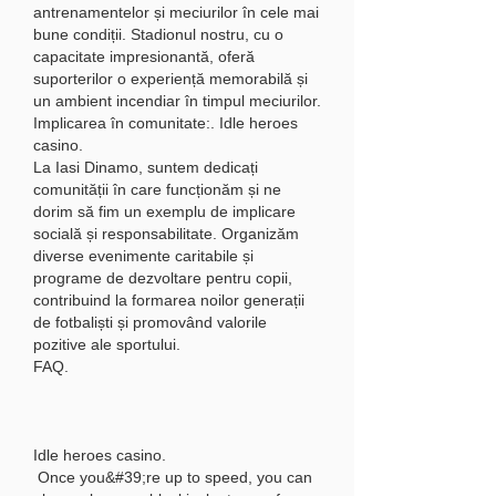
antrenamentelor și meciurilor în cele mai 
bune condiții. Stadionul nostru, cu o 
capacitate impresionantă, oferă 
suporterilor o experiență memorabilă și 
un ambient incendiar în timpul meciurilor.
Implicarea în comunitate:. Idle heroes 
casino.
La Iasi Dinamo, suntem dedicați 
comunității în care funcționăm și ne 
dorim să fim un exemplu de implicare 
socială și responsabilitate. Organizăm 
diverse evenimente caritabile și 
programe de dezvoltare pentru copii, 
contribuind la formarea noilor generații 
de fotbaliști și promovând valorile 
pozitive ale sportului.
FAQ.
Idle heroes casino.
 Once you&#39;re up to speed, you can 