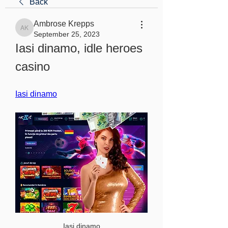
Back
Ambrose Krepps
Ambrose Krepps
September 25, 2023
Iasi dinamo, idle heroes 
casino
Iasi dinamo
Iasi dinamo