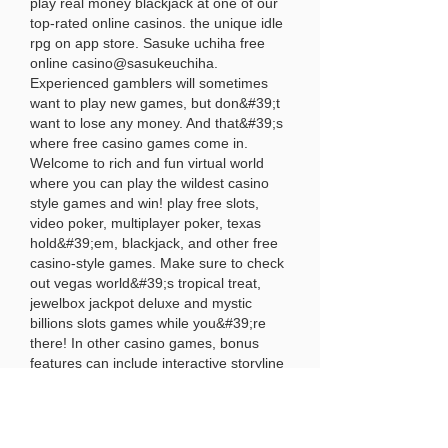
play real money blackjack at one of our 
top-rated online casinos. ‎the unique idle 
rpg on app store. Sasuke uchiha free 
online casino@sasukeuchiha. 
Experienced gamblers will sometimes 
want to play new games, but don&#39;t 
want to lose any money. And that&#39;s 
where free casino games come in. 
Welcome to rich and fun virtual world 
where you can play the wildest casino 
style games and win! play free slots, 
video poker, multiplayer poker, texas 
hold&#39;em, blackjack, and other free 
casino-style games. Make sure to check 
out vegas world&#39;s tropical treat, 
jewelbox jackpot deluxe and mystic 
billions slots games while you&#39;re 
there! In other casino games, bonus 
features can include interactive storyline 
videos and &quot;easter eggs&quot; in 
the form of mini side-games. 
Alătură-te nouă! Who has won the most 
poker titles.