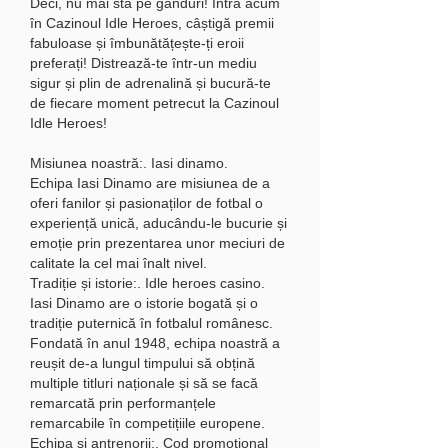
Deci, nu mai sta pe gânduri! Intră acum 
în Cazinoul Idle Heroes, câștigă premii 
fabuloase și îmbunătățește-ți eroii 
preferați! Distrează-te într-un mediu 
sigur și plin de adrenalină și bucură-te 
de fiecare moment petrecut la Cazinoul 
Idle Heroes!
Misiunea noastră:. Iasi dinamo.
Echipa Iasi Dinamo are misiunea de a 
oferi fanilor și pasionaților de fotbal o 
experiență unică, aducându-le bucurie și 
emoție prin prezentarea unor meciuri de 
calitate la cel mai înalt nivel.
Tradiție și istorie:. Idle heroes casino.
Iasi Dinamo are o istorie bogată și o 
tradiție puternică în fotbalul românesc. 
Fondată în anul 1948, echipa noastră a 
reușit de-a lungul timpului să obțină 
multiple titluri naționale și să se facă 
remarcată prin performanțele 
remarcabile în competițiile europene.
Echipa și antrenorii:. Cod promotional 