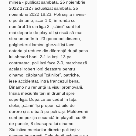
minea - publicat sambata, 26 noiembrie 
2022 17:12 / actualizat sambata, 26 
noiembrie 2022 18:23. Poli iași a învins-
o pe dinamo, scor 1-0, în runda cu 
numărul 15 din liga 2. „câinii” sunt tot 
mai departe de play-off și riscă să mai 
stea un an în b. 23 gooooool dinamo, 
golgheterul lamine ghezali își face 
datoria și reduce din diferență după pasa 
lui ahmed bani, 2-1 la iași. 13 pe 
contraatac, poli iași face 2-0, marchează 
același robert ion! dezastru pentru 
dinamo! căpitanul ”câinilor”, patriche, 
iese accidentat, intră francezul bena. 
Dinamo nu renunță la visul promovării. 
Înșiră meciurile tari în drumul spre 
superligă. După ce au cedat în fața 
stelei, „câinii” își propun să uite de 
durere și s-o bată pe poli iași. Moldovenii 
sunt pe poziția secundă în playoff, cu 46 
de puncte, 8 deasupra lui dinamo. 
Statistica meciurilor directe poli iași v 
dinamo bucuresti. Cele două echipe s-au 