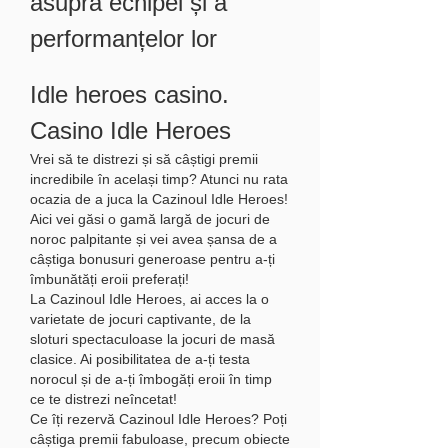
asupra echipei și a 
performanțelor lor
Idle heroes casino. 
Casino Idle Heroes
Vrei să te distrezi și să câștigi premii 
incredibile în același timp? Atunci nu rata 
ocazia de a juca la Cazinoul Idle Heroes! 
Aici vei găsi o gamă largă de jocuri de 
noroc palpitante și vei avea șansa de a 
câștiga bonusuri generoase pentru a-ți 
îmbunătăți eroii preferați!
La Cazinoul Idle Heroes, ai acces la o 
varietate de jocuri captivante, de la 
sloturi spectaculoase la jocuri de masă 
clasice. Ai posibilitatea de a-ți testa 
norocul și de a-ți îmbogăți eroii în timp 
ce te distrezi neîncetat!
Ce îți rezervă Cazinoul Idle Heroes? Poți 
câștiga premii fabuloase, precum obiecte 