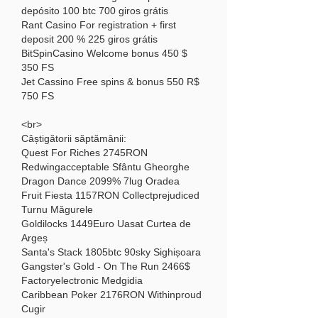
depósito 100 btc 700 giros grátis
Rant Casino For registration + first 
deposit 200 % 225 giros grátis
BitSpinCasino Welcome bonus 450 $ 
350 FS
Jet Cassino Free spins & bonus 550 R$ 
750 FS
<br>
Câștigătorii săptămânii:
Quest For Riches 2745RON 
Redwingacceptable Sfântu Gheorghe 
Dragon Dance 2099% 7lug Oradea 
Fruit Fiesta 1157RON Collectprejudiced 
Turnu Măgurele 
Goldilocks 1449Euro Uasat Curtea de 
Argeș 
Santa's Stack 1805btc 90sky Sighișoara 
Gangster's Gold - On The Run 2466$ 
Factoryelectronic Medgidia 
Caribbean Poker 2176RON Withinproud 
Cugir 