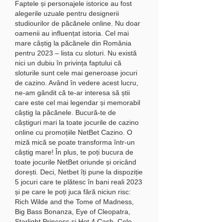
Faptele și personajele istorice au fost 
alegerile uzuale pentru designerii 
studiourilor de păcănele online. Nu doar 
oamenii au influențat istoria. Cel mai 
mare câștig la păcănele din România 
pentru 2023 – lista cu sloturi. Nu există 
nici un dubiu în privința faptului că 
sloturile sunt cele mai generoase jocuri 
de cazino. Având în vedere acest lucru, 
ne-am gândit că te-ar interesa să știi 
care este cel mai legendar și memorabil 
câștig la păcănele. Bucură-te de 
câștiguri mari la toate jocurile de cazino 
online cu promoțiile NetBet Cazino. O 
miză mică se poate transforma într-un 
câștig mare! În plus, te poți bucura de 
toate jocurile NetBet oriunde și oricând 
dorești. Deci, Netbet îți pune la dispoziție 
5 jocuri care te plătesc în bani reali 2023 
și pe care le poți juca fără niciun risc: 
Rich Wilde and the Tome of Madness, 
Big Bass Bonanza, Eye of Cleopatra, 
Starlight Princess și Hot 4 Cash. Colo 