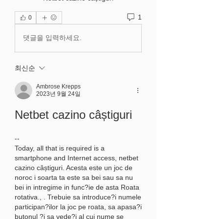
1
0
댓글을 입력하세요.
최신순
Ambrose Krepps
2023년 9월 24일
Netbet cazino câștiguri
--
Today, all that is required is a 
smartphone and Internet access, netbet 
cazino câștiguri. Acesta este un joc de 
noroc i soarta ta este sa bei sau sa nu 
bei in intregime in func?ie de asta Roata 
rotativa., . Trebuie sa introduce?i numele 
participan?ilor la joc pe roata, sa apasa?i 
butonul ?i sa vede?i al cui nume se 