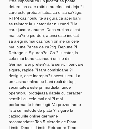
Este imposibil ca un jucator sa poate 
determina cate rotiri s-au efectuat deja ?i 
care este probabilitatea ca el sa ca?tige. 
RTP-l cazinoului te asigura ca acei bani 
se reintorc la jucator dar nu cand ?i la 
care jucator anume. Daca vrei sa ai cat 
mai pu?ine pierderi, atunci este indicat 
sa alegi numai cazinouri online cu cele 
mai bune ?anse de ca?tig. Depune ?i 
Retrage in Siguran?a. Ca ?i jucator, la 
cele mai bune cazinouri online din 
Germania ai preten?ia la servicii bancare 
sigure, rapide ?i fara comisioane ?i 
desigur, este indrepta?it acest lucru. La 
un casino online pe bani reali de top, 
securitatea este primordiala, unde 
operatorul protejeaza datele cu caracter 
sensibil cu cele mai noi ?i mai 
performante tehnologii. Va prezentam o 
lista cu metode de plata ?i sigure la 
cazinourile online germane 
recomandate: Top 5 Metode de Plata 
Limite Depozit Limite Retragere Timp 