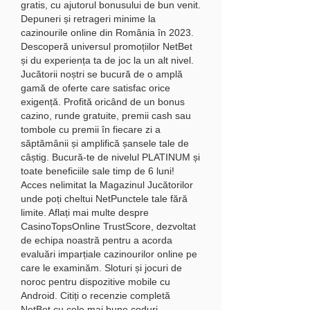
gratis, cu ajutorul bonusului de bun venit. 
Depuneri și retrageri minime la 
cazinourile online din România în 2023. 
Descoperă universul promoțiilor NetBet 
și du experiența ta de joc la un alt nivel. 
Jucătorii noștri se bucură de o amplă 
gamă de oferte care satisfac orice 
exigență. Profită oricând de un bonus 
cazino, runde gratuite, premii cash sau 
tombole cu premii în fiecare zi a 
săptămânii și amplifică șansele tale de 
câștig. Bucură-te de nivelul PLATINUM și 
toate beneficiile sale timp de 6 luni! 
Acces nelimitat la Magazinul Jucătorilor 
unde poți cheltui NetPunctele tale fără 
limite. Aflați mai multe despre 
CasinoTopsOnline TrustScore, dezvoltat 
de echipa noastră pentru a acorda 
evaluări imparțiale cazinourilor online pe 
care le examinăm. Sloturi și jocuri de 
noroc pentru dispozitive mobile cu 
Android. Citiți o recenzie completă 
NetBet cu cele mai bune coduri 