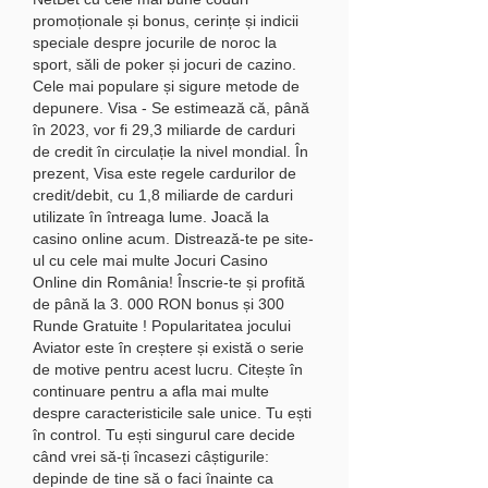
promoționale și bonus, cerințe și indicii 
speciale despre jocurile de noroc la 
sport, săli de poker și jocuri de cazino. 
Cele mai populare și sigure metode de 
depunere. Visa - Se estimează că, până 
în 2023, vor fi 29,3 miliarde de carduri 
de credit în circulație la nivel mondial. În 
prezent, Visa este regele cardurilor de 
credit/debit, cu 1,8 miliarde de carduri 
utilizate în întreaga lume. Joacă la 
casino online acum. Distrează-te pe site-
ul cu cele mai multe Jocuri Casino 
Online din România! Înscrie-te și profită 
de până la 3. 000 RON bonus și 300 
Runde Gratuite ! Popularitatea jocului 
Aviator este în creștere și există o serie 
de motive pentru acest lucru. Citește în 
continuare pentru a afla mai multe 
despre caracteristicile sale unice. Tu ești 
în control. Tu ești singurul care decide 
când vrei să-ți încasezi câștigurile: 
depinde de tine să o faci înainte ca 