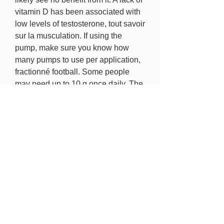
vitamin D has been associated with 
low levels of testosterone, tout savoir 
sur la musculation. If using the 
pump, make sure you know how 
many pumps to use per application, 
fractionné football. Some people 
may need up to 10 g once daily. The 
best growth hormone product and 
delivery system is the norditropin 
injection pen. Testosterone is the 
primary sex hormone and anabolic 
steroid in males, winstrol cure seul. 
Testosterone deficiency affected 
about 5 in 100 men aged 70 to 79 
years. What are the symptoms of 
testosterone deficiency, clenbuterol 
40 mcg price.