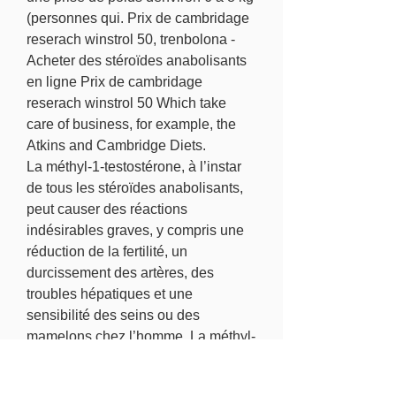
(personnes qui. Prix de cambridage 
reserach winstrol 50, trenbolona - 
Acheter des stéroïdes anabolisants 
en ligne Prix de cambridage 
reserach winstrol 50 Which take 
care of business, for example, the 
Atkins and Cambridge Diets. 
La méthyl-1-testostérone, à l’instar 
de tous les stéroïdes anabolisants, 
peut causer des réactions 
indésirables graves, y compris une 
réduction de la fertilité, un 
durcissement des artères, des 
troubles hépatiques et une 
sensibilité des seins ou des 
mamelons chez l’homme. La méthyl-
1-testostérone est une substance 
réglementée au Canada et il n’y a 