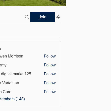
Join
s
wen Morrison
Follow
emy
Follow
.digital.market125
Follow
tal.market125
a Vartanian
Follow
n Cure
Follow
Members (148)