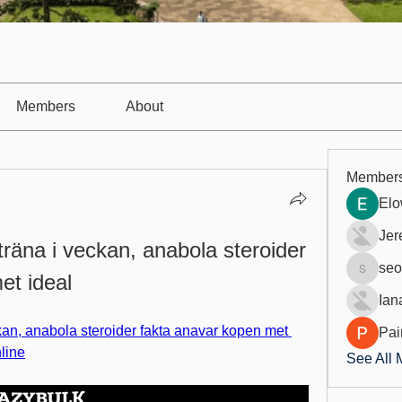
Members
About
Member
Elo
Jer
äna i veckan, anabola steroider 
seo
et ideal
seo.digi
Ian
an, anabola steroider fakta anavar kopen met 
Pai
line
See All 