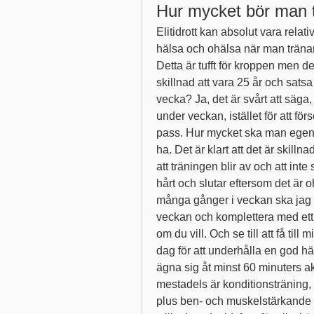
Hur mycket bör man t
Elitidrott kan absolut vara relat
hälsa och ohälsa när man tränar
Detta är tufft för kroppen men de
skillnad att vara 25 år och sats
vecka? Ja, det är svårt att säga,
under veckan, istället för att fö
pass. Hur mycket ska man egentlig
ha. Det är klart att det är skillna
att träningen blir av och att inte
hårt och slutar eftersom det är o
många gånger i veckan ska jag tr
veckan och komplettera med ett e
om du vill. Och se till att få till
dag för att underhålla en god hä
ägna sig åt minst 60 minuters akt
mestadels är konditionsträning, 
plus ben- och muskelstärkande t