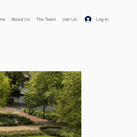
Log In
me
About Us
The Team
Join Us