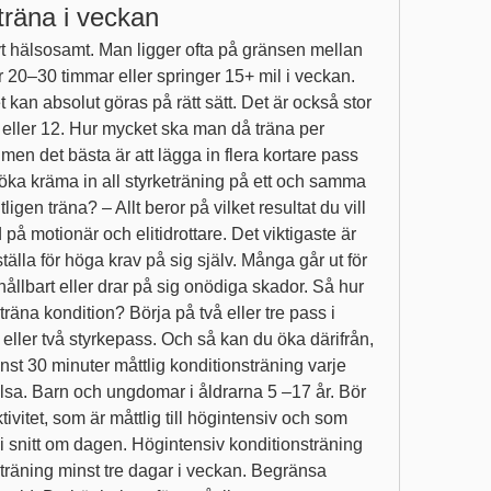
räna i veckan
ivt hälsosamt. Man ligger ofta på gränsen mellan 
 20–30 timmar eller springer 15+ mil i veckan. 
t kan absolut göras på rätt sätt. Det är också stor 
a eller 12. Hur mycket ska man då träna per 
 men det bästa är att lägga in flera kortare pass 
rsöka kräma in all styrketräning på ett och samma 
en träna? – Allt beror på vilket resultat du vill 
d på motionär och elitidrottare. Det viktigaste är 
 ställa för höga krav på sig själv. Många går ut för 
hållbart eller drar på sig onödiga skador. Så hur 
äna kondition? Börja på två eller tre pass i 
ller två styrkepass. Och så kan du öka därifrån, 
 minst 30 minuter måttlig konditionsträning varje 
lsa. Barn och ungdomar i åldrarna 5 –17 år. Bör 
ivitet, som är måttlig till högintensiv och som 
i snitt om dagen. Högintensiv konditionsträning 
räning minst tre dagar i veckan. Begränsa 