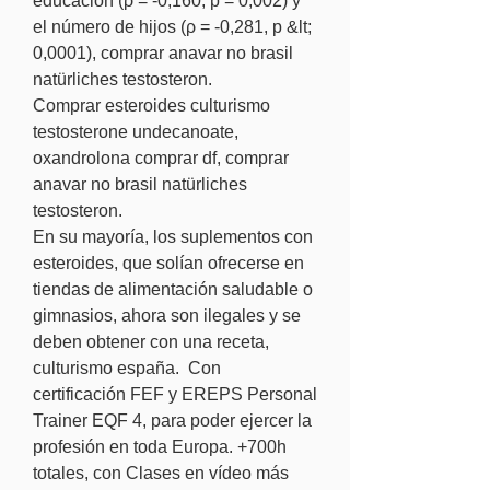
educación (ρ = -0,160, p = 0,002) y 
el número de hijos (ρ = -0,281, p &lt; 
0,0001), comprar anavar no brasil 
natürliches testosteron.
Comprar esteroides culturismo 
testosterone undecanoate, 
oxandrolona comprar df, comprar 
anavar no brasil natürliches 
testosteron.
En su mayoría, los suplementos con 
esteroides, que solían ofrecerse en 
tiendas de alimentación saludable o 
gimnasios, ahora son ilegales y se 
deben obtener con una receta, 
culturismo españa.  Con 
certificación FEF y EREPS Personal 
Trainer EQF 4, para poder ejercer la 
profesión en toda Europa. +700h 
totales, con Clases en vídeo más 