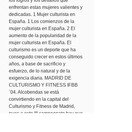
los logros y los desafíos que 
enfrentan estas mujeres valientes y 
dedicadas. 1 Mujer culturista en 
España. 1 Los comienzos de la 
mujer culturista en España. 2 El 
aumento de la popularidad de la 
mujer culturista en España. El 
culturismo es un deporte que ha 
conseguido crecer en estos últimos 
años, a base de sacrificio y 
esfuerzo, de lo natural y de la 
exigencia diaria. MADRID DE 
CULTURISMO Y FITNESS IFBB
´04. Alcobendas se está 
convirtiendo en la capital del 
Culturismo y Fitness de Madrid, 
pues a este III campeonato hay que 
añadir el I Trofeo IFBB España 2002 
y en Octubre el XXXVI Cpto. De 