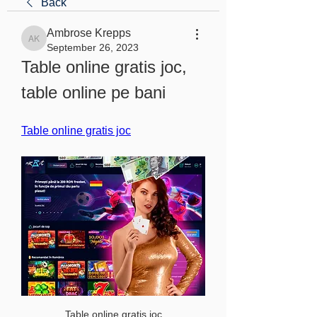
Back
Ambrose Krepps
Ambrose Krepps
September 26, 2023
Table online gratis joc, 
table online pe bani
Table online gratis joc
Table online gratis joc