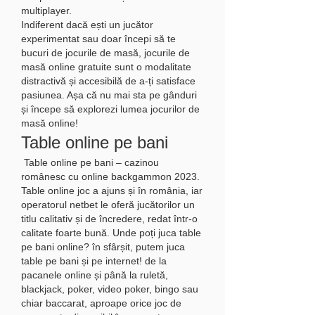
multiplayer.
Indiferent dacă ești un jucător 
experimentat sau doar începi să te 
bucuri de jocurile de masă, jocurile de 
masă online gratuite sunt o modalitate 
distractivă și accesibilă de a-ți satisface 
pasiunea. Așa că nu mai sta pe gânduri 
și începe să explorezi lumea jocurilor de 
masă online!
Table online pe bani
 Table online pe bani – cazinou 
românesc cu online backgammon 2023. 
Table online joc a ajuns și în românia, iar 
operatorul netbet le oferă jucătorilor un 
titlu calitativ și de încredere, redat într-o 
calitate foarte bună. Unde poți juca table 
pe bani online? în sfârșit, putem juca 
table pe bani și pe internet! de la 
pacanele online și până la ruletă, 
blackjack, poker, video poker, bingo sau 
chiar baccarat, aproape orice joc de 