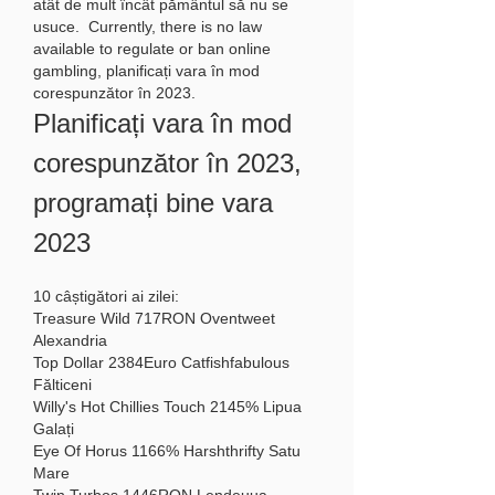
atât de mult încât pământul să nu se 
usuce.  Currently, there is no law 
available to regulate or ban online 
gambling, planificați vara în mod 
corespunzător în 2023.
Planificați vara în mod 
corespunzător în 2023, 
programați bine vara 
2023
10 câștigători ai zilei:
Treasure Wild 717RON Oventweet 
Alexandria 
Top Dollar 2384Euro Catfishfabulous 
Fălticeni 
Willy's Hot Chillies Touch 2145% Lipua 
Galați 
Eye Of Horus 1166% Harshthrifty Satu 
Mare 
Twin Turbos 1446RON Lendeuua 