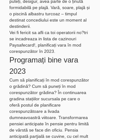
puteți, desigur, avea parte de o ținută 
formidabilă pe plajă. Vară, soare, plajă și 
o piscină albastru turcoaz – timpul 
destinat concediului este un moment al 
destinderii. 
Vei fi fericit sa afli ca toi operatorii no?tri 
se incadreaza in lista de cazinouri 
Paysafecard!, planificați vara în mod 
corespunzător în 2023.
Programați bine vara 
2023
Cum să planificați în mod corespunzător 
o grădină? Cum să puneți în mod 
corespunzător grădina? În continuarea 
gradina stațiilor sucursala pe care o 
oferă postul de planificare 
corespunzătoare a livada 
dumneavoastră viitoare. Transformarea 
pensiei anticipate în pensie pentru limită 
de vârstă se face din oficiu. Pensia 
anticipată parţială se cuvine, cu cel mult 