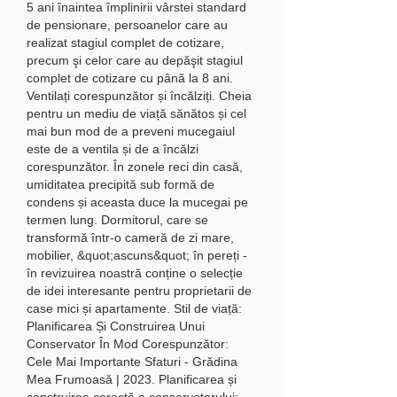
5 ani înaintea împlinirii vârstei standard 
de pensionare, persoanelor care au 
realizat stagiul complet de cotizare, 
precum şi celor care au depăşit stagiul 
complet de cotizare cu până la 8 ani. 
Ventilați corespunzător și încălziți. Cheia 
pentru un mediu de viață sănătos și cel 
mai bun mod de a preveni mucegaiul 
este de a ventila și de a încălzi 
corespunzător. În zonele reci din casă, 
umiditatea precipită sub formă de 
condens și aceasta duce la mucegai pe 
termen lung. Dormitorul, care se 
transformă într-o cameră de zi mare, 
mobilier, &quot;ascuns&quot; în pereți - 
în revizuirea noastră conține o selecție 
de idei interesante pentru proprietarii de 
case mici și apartamente. Stil de viață: 
Planificarea Și Construirea Unui 
Conservator În Mod Corespunzător: 
Cele Mai Importante Sfaturi - Grădina 
Mea Frumoasă | 2023. Planificarea și 
construirea corectă a conservatorului: 