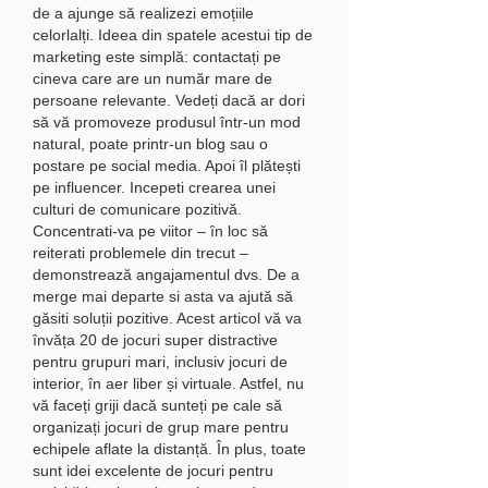
de a ajunge să realizezi emoțiile 
celorlalți. Ideea din spatele acestui tip de 
marketing este simplă: contactați pe 
cineva care are un număr mare de 
persoane relevante. Vedeți dacă ar dori 
să vă promoveze produsul într-un mod 
natural, poate printr-un blog sau o 
postare pe social media. Apoi îl plătești 
pe influencer. Incepeti crearea unei 
culturi de comunicare pozitivă. 
Concentrati-va pe viitor – în loc să 
reiterati problemele din trecut – 
demonstrează angajamentul dvs. De a 
merge mai departe si asta va ajută să 
găsiti soluții pozitive. Acest articol vă va 
învăța 20 de jocuri super distractive 
pentru grupuri mari, inclusiv jocuri de 
interior, în aer liber și virtuale. Astfel, nu 
vă faceți griji dacă sunteți pe cale să 
organizați jocuri de grup mare pentru 
echipele aflate la distanță. În plus, toate 
sunt idei excelente de jocuri pentru 