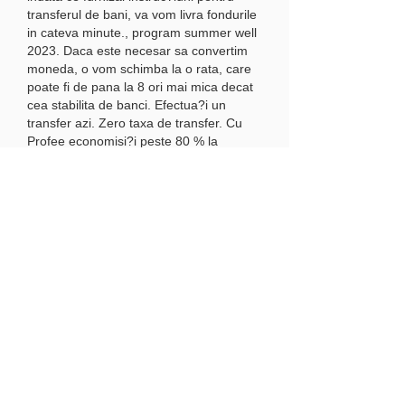
transferul de bani, va vom livra fondurile 
in cateva minute., program summer well 
2023. Daca este necesar sa convertim 
moneda, o vom schimba la o rata, care 
poate fi de pana la 8 ori mai mica decat 
cea stabilita de banci. Efectua?i un 
transfer azi. Zero taxa de transfer. Cu 
Profee economisi?i peste 80 % la 
aceasta tranzac?ie. Aici, la Profee, 
securitatea dvs. Suntem o companie 
licen?iata ?i ne angajam sa respectam 
reglementarile institu?iilor financiare ale 
Uniunii Europene. Toate transferurile de 
bani sunt certificate de Visa, 
MasterCard, autorita?ile de 
reglementare ?i sunt certificate PCI DSS. 
Sunte?i aici pentru a va ajuta. Echipa 
noastra globala de asisten?a pentru 
clien?i este aici pentru dvs. Vorbim limbi 
diferite in cateva zone orare, a?a ca nu 
pierdem niciodata solicitarea dvs.! 
Trimite?i bani din Irlanda catre oricare 