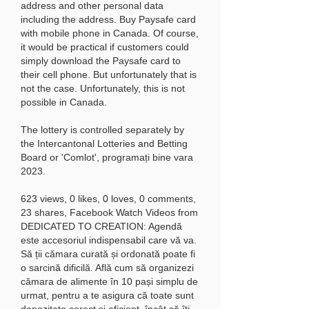
address and other personal data 
including the address. Buy Paysafe card 
with mobile phone in Canada. Of course, 
it would be practical if customers could 
simply download the Paysafe card to 
their cell phone. But unfortunately that is 
not the case. Unfortunately, this is not 
possible in Canada.
The lottery is controlled separately by 
the Intercantonal Lotteries and Betting 
Board or 'Comlot', programați bine vara 
2023.
623 views, 0 likes, 0 loves, 0 comments, 
23 shares, Facebook Watch Videos from 
DEDICATED TO CREATION: Agendă 
este accesoriul indispensabil care vă va. 
Să ții cămara curată și ordonată poate fi 
o sarcină dificilă. Află cum să organizezi 
cămara de alimente în 10 pași simplu de 
urmat, pentru a te asigura că toate sunt 
depozitate corect și eficient, încât să îți 