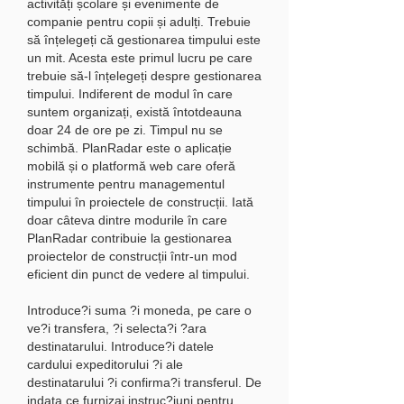
activități școlare și evenimente de 
companie pentru copii și adulți. Trebuie 
să înțelegeți că gestionarea timpului este 
un mit. Acesta este primul lucru pe care 
trebuie să-l înțelegeți despre gestionarea 
timpului. Indiferent de modul în care 
suntem organizați, există întotdeauna 
doar 24 de ore pe zi. Timpul nu se 
schimbă. PlanRadar este o aplicație 
mobilă și o platformă web care oferă 
instrumente pentru managementul 
timpului în proiectele de construcții. Iată 
doar câteva dintre modurile în care 
PlanRadar contribuie la gestionarea 
proiectelor de construcții într-un mod 
eficient din punct de vedere al timpului. 
Introduce?i suma ?i moneda, pe care o 
ve?i transfera, ?i selecta?i ?ara 
destinatarului. Introduce?i datele 
cardului expeditorului ?i ale 
destinatarului ?i confirma?i transferul. De 
indata ce furnizai instruc?iuni pentru 