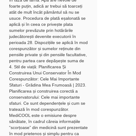
foarte puțin, adică ar trebui să toarceți 
atât de mult încât pământul să nu se 
usuce. Procedura de plată eșalonată se 
aplică și în ceea ce privește plata 
sumelor prevăzute prin hotărârile 
judecătorești devenite executorii în 
perioada 28. Dispozițiile se aplică în mod 
corespunzător și sumelor reținute din 
pensiile private și din pensiile facultative, 
pentru partea care depășește suma de 
4. Stil de viață: Planificarea Și 
Construirea Unui Conservator În Mod 
Corespunzător: Cele Mai Importante 
Sfaturi - Grădina Mea Frumoasă | 2023. 
Planificarea și construirea corectă a 
conservatorului: Cele mai importante 
sfaturi. Ce sunt dependențele și cum se 
tratează în mod corespunzător. 
MediCOOL este o emisiune despre 
sănătate, în cadrul căreia informațiile 
“scorțoase” din medicină sunt prezentate 
în mod prietenos și simplu pentru ca 