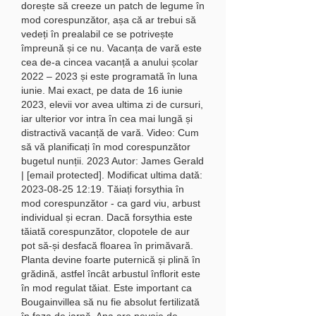
dorește să creeze un patch de legume în 
mod corespunzător, așa că ar trebui să 
vedeți în prealabil ce se potrivește 
împreună și ce nu. Vacanța de vară este 
cea de-a cincea vacanță a anului școlar 
2022 – 2023 și este programată în luna 
iunie. Mai exact, pe data de 16 iunie 
2023, elevii vor avea ultima zi de cursuri, 
iar ulterior vor intra în cea mai lungă și 
distractivă vacanță de vară. Video: Cum 
să vă planificați în mod corespunzător 
bugetul nunții. 2023 Autor: James Gerald 
| [email protected]. Modificat ultima dată: 
2023-08-25 12:19. Tăiați forsythia în 
mod corespunzător - ca gard viu, arbust 
individual și ecran. Dacă forsythia este 
tăiată corespunzător, clopotele de aur 
pot să-și desfacă floarea în primăvară. 
Planta devine foarte puternică și plină în 
grădină, astfel încât arbustul înflorit este 
în mod regulat tăiat. Este important ca 
Bougainvillea să nu fie absolut fertilizată 
în faza de iarnă. Apa are nevoie de 