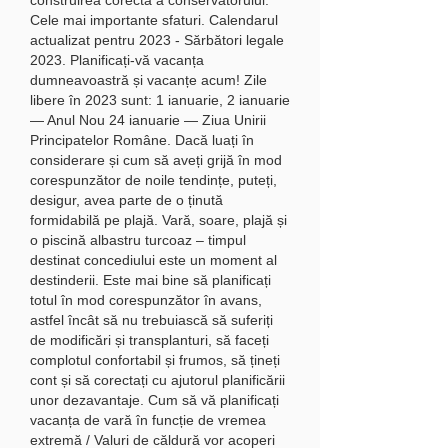
Cele mai importante sfaturi. Calendarul 
actualizat pentru 2023 - Sărbători legale 
2023. Planificați-vă vacanța 
dumneavoastră și vacanțe acum! Zile 
libere în 2023 sunt: 1 ianuarie, 2 ianuarie 
— Anul Nou 24 ianuarie — Ziua Unirii 
Principatelor Române. Dacă luați în 
considerare și cum să aveți grijă în mod 
corespunzător de noile tendințe, puteți, 
desigur, avea parte de o ținută 
formidabilă pe plajă. Vară, soare, plajă și 
o piscină albastru turcoaz – timpul 
destinat concediului este un moment al 
destinderii. Este mai bine să planificați 
totul în mod corespunzător în avans, 
astfel încât să nu trebuiască să suferiți 
de modificări și transplanturi, să faceți 
complotul confortabil și frumos, să țineți 
cont și să corectați cu ajutorul planificării 
unor dezavantaje. Cum să vă planificați 
vacanța de vară în funcție de vremea 
extremă / Valuri de căldură vor acoperi 