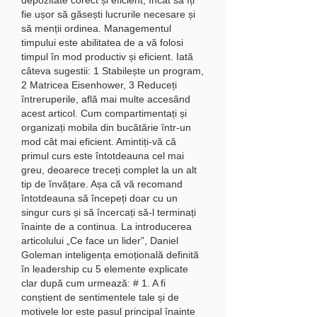
fie ușor să găsești lucrurile necesare și 
să menții ordinea. Managementul 
timpului este abilitatea de a vă folosi 
timpul în mod productiv și eficient. Iată 
câteva sugestii: 1 Stabilește un program, 
2 Matricea Eisenhower, 3 Reduceți 
întreruperile, află mai multe accesând 
acest articol. Cum compartimentați și 
organizați mobila din bucătărie într-un 
mod cât mai eficient. Amintiți-vă că 
primul curs este întotdeauna cel mai 
greu, deoarece treceți complet la un alt 
tip de învățare. Așa că vă recomand 
întotdeauna să începeți doar cu un 
singur curs și să încercați să-l terminați 
înainte de a continua. La introducerea 
articolului „Ce face un lider”, Daniel 
Goleman inteligența emoțională definită 
în leadership cu 5 elemente explicate 
clar după cum urmează: # 1. A fi 
conștient de sentimentele tale și de 
motivele lor este pasul principal înainte 