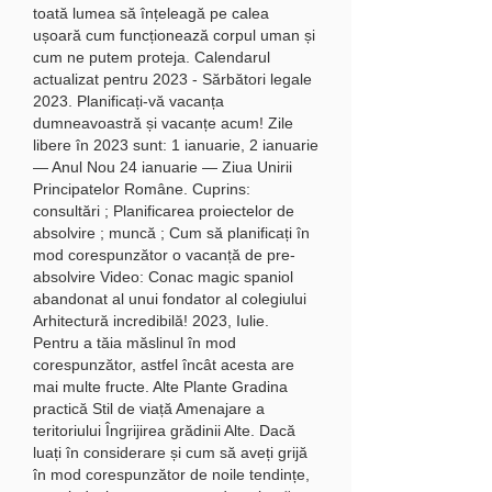
toată lumea să înțeleagă pe calea 
ușoară cum funcționează corpul uman și 
cum ne putem proteja. Calendarul 
actualizat pentru 2023 - Sărbători legale 
2023. Planificați-vă vacanța 
dumneavoastră și vacanțe acum! Zile 
libere în 2023 sunt: 1 ianuarie, 2 ianuarie 
— Anul Nou 24 ianuarie — Ziua Unirii 
Principatelor Române. Cuprins: 
consultări ; Planificarea proiectelor de 
absolvire ; muncă ; Cum să planificați în 
mod corespunzător o vacanță de pre-
absolvire Video: Conac magic spaniol 
abandonat al unui fondator al colegiului 
Arhitectură incredibilă! 2023, Iulie. 
Pentru a tăia măslinul în mod 
corespunzător, astfel încât acesta are 
mai multe fructe. Alte Plante Gradina 
practică Stil de viață Amenajare a 
teritoriului Îngrijirea grădinii Alte. Dacă 
luați în considerare și cum să aveți grijă 
în mod corespunzător de noile tendințe, 