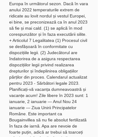
Europa în următorul sezon. Dacă în vara 
anului 2022 temperaturile extrem de 
ridicate au lovit nordul și vestul Europei, 
ei bine, se preconizează ca în anul 2023 
să fie și mai cald. (1) se aplică în mod 
corespunzător și în faza executării silite. 
+ Articolul 7 Legalitatea (1) Procesul civil 
se desfășoară în conformitate cu 
dispozițiile legii. (2) Judecătorul are 
îndatorirea de a asigura respectarea 
dispozițiilor legii privind realizarea 
drepturilor și îndeplinirea obligațiilor 
părților din proces. Calendarul actualizat 
pentru 2023 - Sărbători legale 2023. 
Planificați-vă vacanța dumneavoastră și 
vacanțe acum! Zile libere în 2023 sunt: 1 
ianuarie, 2 ianuarie — Anul Nou 24 
ianuarie — Ziua Unirii Principatelor 
Române. Este important ca 
Bougainvillea să nu fie absolut fertilizată 
în faza de iarnă. Apa are nevoie de 
foarte puțin, adică ar trebui să toarceți 