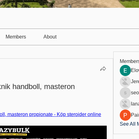
Members
About
Member
Elo
Jer
knik handboll, masteron 
seo
seo.digi
Ian
oll, masteron propionate - Köp steroider online
Pai
See All 