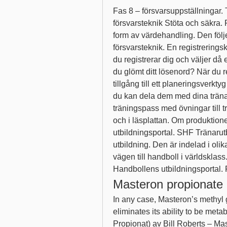
Fas 8 – försvarsuppställningar. 
försvarsteknik Stöta och säkra.
form av värdehandling. Den följe
försvarsteknik. En registrerings
du registrerar dig och väljer då 
du glömt ditt lösenord? När du re
tillgång till ett planeringsverkt
du kan dela dem med dina träna
träningspass med övningar till tr
och i läsplattan. Om produktio
utbildningsportal. SHF Tränaru
utbildning. Den är indelad i olik
vägen till handboll i världskl
Handbollens utbildningsportal. 
Masteron propionate
In any case, Masteron’s methyl g
eliminates its ability to be met
Propionat) av Bill Roberts – Ma