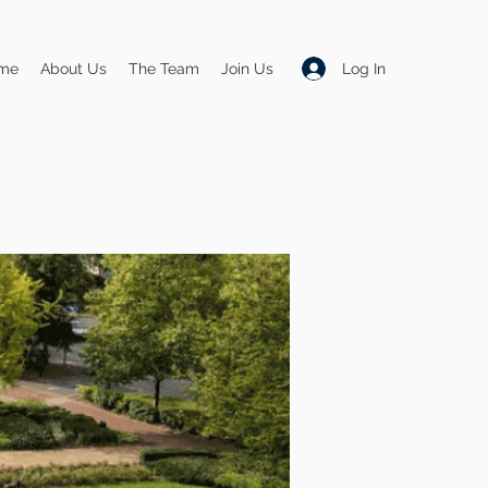
Log In
me
About Us
The Team
Join Us