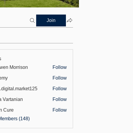
Join
s
wen Morrison
Follow
emy
Follow
.digital.market125
Follow
tal.market125
a Vartanian
Follow
n Cure
Follow
Members (148)