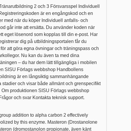
Tränarutbildning 2 och 3 Försvarsspel Individuell 
 Registreringskoden är en engångskod och en 
r med när du köper Individuell anfalls- och 
kod går inte att ersätta. Du använder koden när 
ett eget lösenord som kopplas till din e-post. Har 
gistrerar dig på utbildningsportalen får du 
yg för att göra egna övningar och träningspass och 
rkollegor. Nu kan du även ta med dina 
äningen – du har dem lätt tillgängliga i mobilen 
nen SISU Förlags webbshop Handbollens 
tbildning är en långsiktig sammanhängande 
a stadier och visar både allmänt och grenspecifikt 
ass. Om produktionen SISU Förlags webbshop 
Frågor och svar Kontakta teknisk support. 
roup addition to alpha carbon 2 effectively 
abolized by this enzyme. Masteron (Drostanolone 
steron (dromostanolon propionate, även känt 