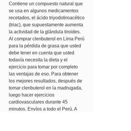
Contiene un compuesto natural que 
se usa en algunos medicamentos 
recetados, el ácido triyodotiroacético 
(triac), que supuestamente aumenta 
la actividad de la glándula tiroides. 
Al comprar clenbuterol en Lima Perú 
para la pérdida de grasa que usted 
debe tener en cuenta que usted 
todavía necesita la dieta y el 
ejercicio para tomar por completo 
las ventajas de eso. Para obtener 
los mejores resultados, después de 
tomar clenbuterol en la madrugada, 
luego hacer ejercicios 
cardiovasculares durante 45 
minutos. Envíos a todo el Perú. A 
través de la Agencia OLVA 
COURIER. Norte y Selva hasta 3-4 
días (laborables). Los tiempos de 