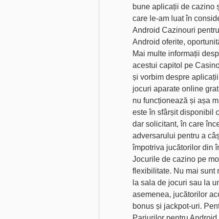
bune aplicații de cazino ș
care le-am luat în consid
Android Cazinouri pentru
Android oferite, oportunit
Mai multe informații despr
acestui capitol pe Casino
și vorbim despre aplicații
jocuri aparate online grati
nu funcționează și așa ma
este în sfârșit disponibil
dar solicitant, în care în
adversarului pentru a câș
împotriva jucătorilor din 
Jocurile de cazino pe mobi
flexibilitate. Nu mai sun
la sala de jocuri sau la u
asemenea, jucătorilor acc
bonus și jackpot-uri. Pen
Pariurilor pentru Android,