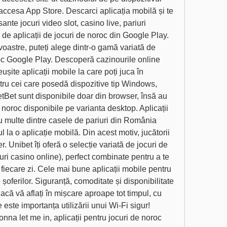
 accesa App Store. Descarci aplicația mobilă și te 
nte jocuri video slot, casino live, pariuri 
i de aplicații de jocuri de noroc din Google Play. 
 voastre, puteți alege dintr-o gamă variată de 
roc Google Play. Descoperă cazinourile online 
ușite aplicații mobile la care poți juca în 
tru cei care posedă dispozitive tip Windows, 
etBet sunt disponibile doar din browser, însă au 
 noroc disponibile pe varianta desktop. Aplicații 
u multe dintre casele de pariuri din România 
l la o aplicație mobilă. Din acest motiv, jucătorii 
. Unibet îți oferă o selecție variată de jocuri de 
curi casino online), perfect combinate pentru a te 
fiecare zi. Cele mai bune aplicații mobile pentru 
șoferilor. Siguranță, comoditate și disponibilitate 
acă vă aflați în mișcare aproape tot timpul, cu 
 este importanța utilizării unui Wi-Fi sigur! 
nna let me in, aplicații pentru jocuri de noroc 