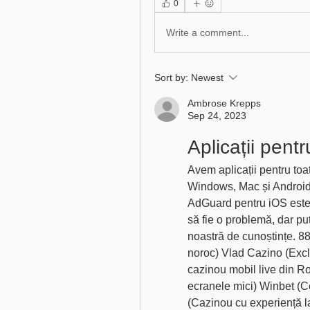
0
Write a comment...
Sort by:
Newest
Ambrose Krepps
Sep 24, 2023
Aplicații pent
Avem aplicații pentru toa
Windows, Mac și Android 
AdGuard pentru iOS este d
să fie o problemă, dar pute
noastră de cunoștințe. 88
noroc) Vlad Cazino (Exclu
cazinou mobil live din Ro
ecranele mici) Winbet (C
(Cazinou cu experiență la