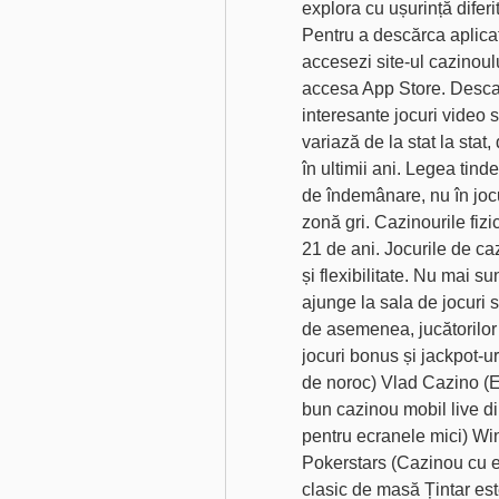
explora cu ușurință diferi
Pentru a descărca aplicaț
accesezi site-ul cazinoulu
accesa App Store. Descarc
interesante jocuri video sl
variază de la stat la stat,
în ultimii ani. Legea tinde
de îndemânare, nu în jocur
zonă gri. Cazinourile fizi
21 de ani. Jocurile de caz
și flexibilitate. Nu mai s
ajunge la sala de jocuri s
de asemenea, jucătorilor 
jocuri bonus și jackpot-u
de noroc) Vlad Cazino (Ex
bun cazinou mobil live di
pentru ecranele mici) Wi
Pokerstars (Cazinou cu ex
clasic de masă Țintar este