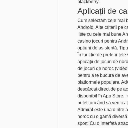
blackberry.
Aplicații de c
Cum selectăm cele mai bun
Android. Alte criterii pe 
liste cu cele mai bune A
casino jocuri pentru Andro
opțiuni de asistență. Tipu
În funcție de preferințele
aplicații de jocuri de nor
de jocuri de noroc (video 
pentru a te bucura de aven
platformele populare. Ad
descărcat direct de pe a
disponibil în App Store. I
puteți oricând să verifica
Admiral este una dintre ac
noroc cu o gamă diversă de
sport. Cu o interfață atrac