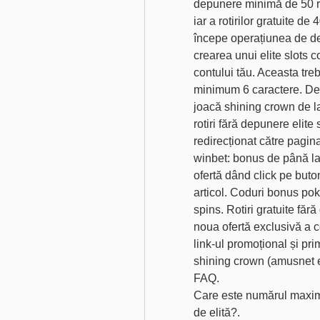
depunere minimă de 50 ron
iar a rotirilor gratuite de
începe operațiunea de des
crearea unui elite slots c
contului tău. Aceasta trebu
minimum 6 caractere. Deci, 
joacă shining crown de la e
rotiri fără depunere elite 
redirecționat către pagin
winbet: bonus de până la 
ofertă dând click pe buto
articol. Coduri bonus pok
spins. Rotiri gratuite făr
noua ofertă exclusivă a ce
link-ul promoțional și prime
shining crown (amusnet e
FAQ.
Care este numărul maxim de
de elită?.