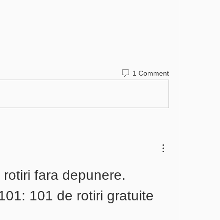
1 Comment
 rotiri fara depunere. 
 101: 101 de rotiri gratuite 
e