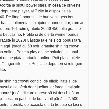
cordă la slotul power stars. În ceea ce privește 
 depunere player, ai 7 zile la dispoziție să 
x40. Pe lângă bonusul de bun venit gets bet 
c bani suplimentari cu ajutorul bonusurilor, cum ar 
nere 101 rotiri gratuite 2023! 450 rotiri gratuite 
s bet casino. Profită și de oferta winner bonus 
ratuite în 2023! Câștigă la elite slots bonus fără 
egt! ️ joacă cu 50 rotiri gratuite shining crown ️ 
o online. Parte a play online solution ltd, unul 
i de pe piața pariurilor online. Poți plasa bilete 
ct în agențiile elite. Poți face depuneri și retrageri 
ite. 
.
sul este oferit doar jucătorilor înregistrați prin 
bonus! jucătorii care doresc să își deschidă un 
o primesc un pachet de bun venit până la 2. 500 
pentru a profita de această ofertă trebuie să faci o 