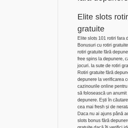
Elite slots rotir
gratuite
Elite slots 101 rotiri fara
Bonusuri cu rotiri gratuit
rotiri gratuite fără depune
free spins la depunere, c
jocuri. Ia sute de rotiri 
Rotiri gratuite fără depune
depunere la verificarea co
cazinourile online pentru 
să folosească un anumit nu
depunere. Ești în căutare
cea mai fresh și de neratat 
Daca nu ai ajuns până acu
slots bonus fără depunere 
gratuite dacă îți verifici 