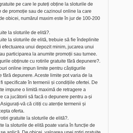
atuite pe care le puteți obține la sloturile de 
ie de promoție sau de cazinoul online la care 
 de obicei, numărul maxim este în jur de 100-200 
ite la sloturile de elită?.
ite la sloturile de elită, trebuie să fie îndeplinite 
fi efectuarea unui depozit minim, jucarea unui 
u participarea la anumite promoții sau turnee.
gurile obținute cu rotirile gratuite fără depunere?.
uri online impun limite pentru câștigurile 
te fără depunere. Aceste limite pot varia de la 
i specificate în termenii și condițiile ofertei. De 
e impune o limită maximă de retragere a 
e ca jucătorii să facă o depunere pentru a-și 
Asigurați-vă că citiți cu atenție termenii și 
cepta oferta.
iri gratuite la sloturile de elită?.
te la sloturile de elită poate varia în funcție de 
se aplică. De obicei, valoarea unei rotiri gratuite 