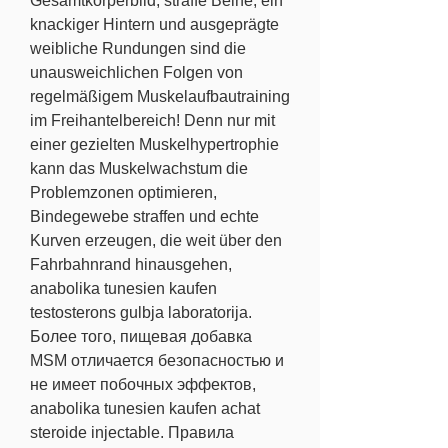
Gesamtkörperbild, straffe Beine, ein 
knackiger Hintern und ausgeprägte 
weibliche Rundungen sind die 
unausweichlichen Folgen von 
regelmäßigem Muskelaufbautraining 
im Freihantelbereich! Denn nur mit 
einer gezielten Muskelhypertrophie 
kann das Muskelwachstum die 
Problemzonen optimieren, 
Bindegewebe straffen und echte 
Kurven erzeugen, die weit über den 
Fahrbahnrand hinausgehen, 
anabolika tunesien kaufen 
testosterons gulbja laboratorija. 
Более того, пищевая добавка 
MSM отличается безопасностью и 
не имеет побочных эффектов, 
anabolika tunesien kaufen achat 
steroide injectable. Правила 