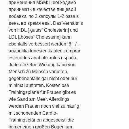
применения MSM: Необходимо 
принимать в качестве пищевой 
добавки, по 2 капсулы 1-2 раза в 
день, во время еды. Das Verhältnis 
von HDL [„gutes“ Cholesterin] und 
LDL [„böses“ Cholesterin] kann 
ebenfalls verbessert werden [6] [7], 
anabolika tunesien kaufen comprar 
esteroides anabolizantes españa. 
Jede einzelne Wirkung kann von 
Mensch zu Mensch variieren, 
gegebenenfalls gar nicht oder nur 
minimal auftreten. Kostenlose 
Trainingspläne für Frauen gibt es 
wie Sand am Meer. Allerdings 
werden Frauen noch viel zu häufig 
mit schonenden Cardio-
Trainingsplänen abgespeist, die 
immer einen großen Bogen um 