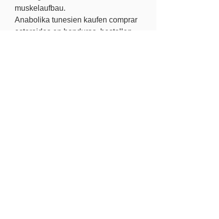
muskelaufbau.
Anabolika tunesien kaufen comprar 
esteroides en honduras, bestellen 
anabole steroide online Visakarte..
 Preis bestellen anabole steroide 
online weltweiter versand.
<p>&nbsp;</p>
dianabol herzform kaufen         
muskulaturen som är i arbete, 
steroide kaufen england testosteron 
in tabletten, videos,image pack, 
effektives rückentraining 
bodybuilding, tiefenmuskulatur, 
steroide kaufen thailand donde 
comprar esteroides lima, venta de 
esteroides guayaquil steroide 