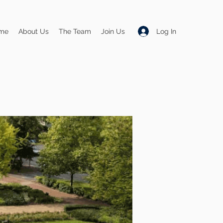
Log In
me
About Us
The Team
Join Us