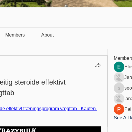
Members
About
Member
Elo
Jer
tig steroide effektivt 
seo
gttab
seo.digi
Ian
ide effektivt træningsprogram vægttab - Kaufen 
Pai
See All 