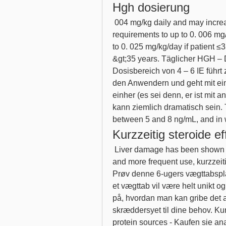
Hgh dosierung
 004 mg/kg daily and may increase the dose according to individual patient 
requirements to up to 0. 006 mg/
to 0. 025 mg/kg/day if patient ≤3
&gt;35 years. Täglicher HGH – D
Dosisbereich von 4 – 6 IE führ
den Anwendern und geht mit e
einher (es sei denn, er ist mit
kann ziemlich dramatisch sein. 
between 5 and 8 ng/mL, and in
Kurzzeitig steroide e
 Liver damage has been shown to be related to the cumulative effects of higher 
and more frequent use, kurzzeiti
Prøv denne 6-ugers vægttabsplan
et vægttab vil være helt unikt og
på, hvordan man kan gribe det a
skræddersyet til dine behov. Kur
protein sources - Kaufen sie ana