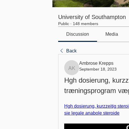
University of Southampton
Public
·
148 members
Discussion
Media
Back
Ambrose Krepps
September 18, 2023
Ambrose Krepps
Hgh dosierung, kurzzei
træningsprogram væ
Hgh dosierung, kurzzeitig stero
sie legale anabole steroide