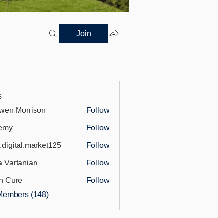
Join
s
wen Morrison
Follow
emy
Follow
.digital.market125
Follow
tal.market125
a Vartanian
Follow
n Cure
Follow
Members (148)