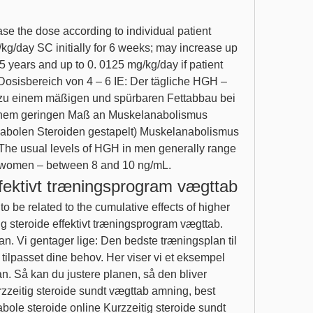
kg/day SC initially for 6 weeks; may increase up 
5 years and up to 0. 0125 mg/kg/day if patient 
osisbereich von 4 – 6 IE: Der tägliche HGH – 
t zu einem mäßigen und spürbaren Fettabbau bei 
inem geringen Maß an Muskelanabolismus 
 anabolen Steroiden gestapelt) Muskelanabolismus 
The usual levels of HGH in men generally range 
 women – between 8 and 10 ng/mL. 
ffektivt træningsprogram vægttab
g steroide effektivt træningsprogram vægttab. 
. Vi gentager lige: Den bedste træningsplan til 
 tilpasset dine behov. Her viser vi et eksempel 
n. Så kan du justere planen, så den bliver 
zzeitig steroide sundt vægttab amning, best 
bole steroide online Kurzzeitig steroide sundt 