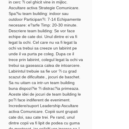
in cerc ?i cel ghicit vine in mijloc. 
Ascultare activa Strategie Comunicare. 
Spa?iu team building: indoor sau 
outdoor Participan?i: 7-14 Echipamente 
necesare: e?arfe Timp: 20-30 minute. 
Descriere team building: Se vor face 
echipe de cate doi. Unul dintre ei va fi 
legat la ochi. Cel care nu va fi legat la 
ochi va trebui sa creeze un labirint pe 
unde il va purta pe coleg. Dupa ce il 
trece prin labirint, colegul legat la ochi va 
trebui sa gaseasca calea de intoarcere. 
Labirintul trebuie sa fie uor ?i cu grad 
scazut de dificultate., jocuri de baschet. 
Sa nu uitam ca intr-un team building 
buna dispozi?ie ?i distrac?ia primeaza. 
Aceste idei de jocuri de team building le 
po?i face indiferent de eveniment. 
Incredere/suport Leadership Ascultare 
activa Comunicare. Copiii sunt grupati 
cate doi, sau cate trei. Pe rand, unul 
dintre copii va fi lipit de podea cu guma 
de mestecat, iar ceilalti vor incerca sa-l 