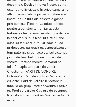
desprinda. Desigur, nu va fi usor, guma 
este foarte lipicioasa. In orice camera ne 
aflam, vom invita copiii sa construiasca 
impreuna un turn din obiectele gasite 
prin camera. Fiecare va aduce obiecte 
pentru a construi turnul, iar acesta 
trebuie sa fie cat mai rezistent, pentru ca 
la final va fi supus testului furtunii. Vor 
sufla cu totii spre turn, iar daca nu se 
prabuseste, au reusit sa construiasca un 
turn puternic si pot face dansul victoriei, 
jocuri de baschet. Jocuri cu parti de 
vorbire. Parti de vorbire Adevarat sau 
fals. Recapitulare parti de vorbire 
Chestionar. PARTI DE VORBIRE 
Potrive?te. Parti de vorbire Cautare de 
cuvante. Parti de vorbire iI Sortare in 
func?ie de grup. Parti de vorbire Potrive?
te. Parti de vorbire Cautare de cuvante. 
Parti de vorbire - sortare Sortare in func?
ie de grup.