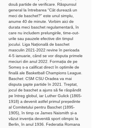
două partide de verificare. Răspunsul 
general la întrebarea “Cât durează un 
meci de baschet?” este unul simplu, 
anume 40 de minute. Vorbim aici de 
durata meci baschet regulamentară, în 
care nu includem prelungirile, time-out-
urile sau pauzele efective din timpul 
jocului. Liga Națională de baschet 
masculin 2021-2022 revine în perioada 
4-5 ianuarie, când se vor disputa primele 
meciuri din anul 2022. Formația de pe 
Someș s-a calificat direct în optimile de 
finală ale Basketball Champions League. 
Baschet: CSM CSU Oradea va mai 
disputa şapte partide în 2021. Treptat, 
jocul de baschet a ajuns să fie răspândit 
pe întreg globul, iar Luther Gulick (1865-
1918) a devenit astfel primul președinte 
al Comitetului pentru Baschet (1895-
1905), în timp ce James Naismith și-a 
văzut invenția devenită sport olimpic la 
Berlin, în anul 1936. Federatia Romana 