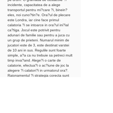
incidente, capacitatea de a alege 
transportul pentru mi?care ?i, binein?
eles, noi cuno?tin?e. Ora?ul de plecare 
este Londra, iar cine face primul 
calatoria ?i se intoarce in ora?ul ini?ial 
ca?tiga. Jocul este potrivit pentru 
adunari de familie sau pentru a juca cu 
un grup de prieteni. Numarul minim de 
jucatori este de 3, este destinat varstei 
de 10 ani in sus. Regulile sunt foarte 
simple, a?a ca nu trebuie sa petreci mult 
timp inva?and. Alege?i o carte de 
calatorie, efectua?i o ac?iune de joc la 
alegere ?i calatori?i in urmatorul ora?. 
Raionamentul ?i strategia corecta sunt 
necesare pentru a ca?tiga., competiții de 
baschet. Oricine ii place sa gandeasca, 
sa fantezeze ?i sa ghiceasca asocierea, 
atunci Imaginarium este pentru tine. 
Jocul va ajuta sa cunoa?te?i mai bine 
jucatorul, sa vede?i trenul gandurilor ?i 
sa il deschide?i pentru dvs.