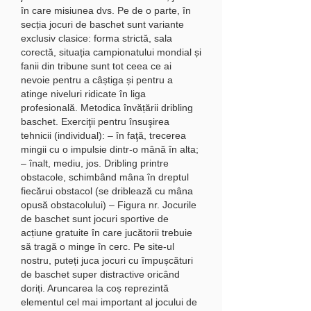
în care misiunea dvs. Pe de o parte, în 
secția jocuri de baschet sunt variante 
exclusiv clasice: forma strictă, sala 
corectă, situația campionatului mondial și 
fanii din tribune sunt tot ceea ce ai 
nevoie pentru a câștiga și pentru a 
atinge niveluri ridicate în liga 
profesională. Metodica învățării dribling 
baschet. Exerciţii pentru însuşirea 
tehnicii (individual): – în faţă, trecerea 
mingii cu o impulsie dintr-o mână în alta; 
– înalt, mediu, jos. Dribling printre 
obstacole, schimbând mâna în dreptul 
fiecărui obstacol (se driblează cu mâna 
opusă obstacolului) – Figura nr. Jocurile 
de baschet sunt jocuri sportive de 
acțiune gratuite în care jucătorii trebuie 
să tragă o minge în cerc. Pe site-ul 
nostru, puteți juca jocuri cu împușcături 
de baschet super distractive oricând 
doriți. Aruncarea la coș reprezintă 
elementul cel mai important al jocului de 