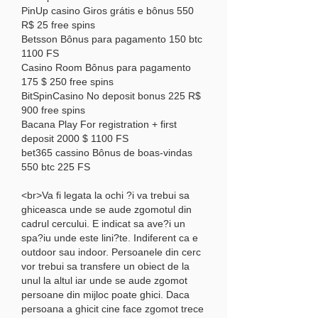
PinUp casino Giros grátis e bônus 550 
R$ 25 free spins
Betsson Bônus para pagamento 150 btc 
1100 FS
Casino Room Bônus para pagamento 
175 $ 250 free spins
BitSpinCasino No deposit bonus 225 R$ 
900 free spins
Bacana Play For registration + first 
deposit 2000 $ 1100 FS
bet365 cassino Bônus de boas-vindas 
550 btc 225 FS
<br>Va fi legata la ochi ?i va trebui sa 
ghiceasca unde se aude zgomotul din 
cadrul cercului. E indicat sa ave?i un 
spa?iu unde este lini?te. Indiferent ca e 
outdoor sau indoor. Persoanele din cerc 
vor trebui sa transfere un obiect de la 
unul la altul iar unde se aude zgomot 
persoane din mijloc poate ghici. Daca 
persoana a ghicit cine face zgomot trece 