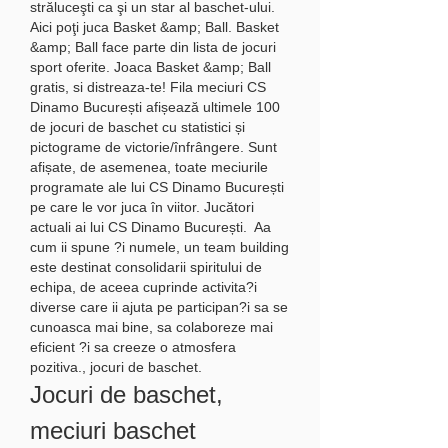
străluceşti ca şi un star al baschet-ului. 
Aici poţi juca Basket &amp; Ball. Basket 
&amp; Ball face parte din lista de jocuri 
sport oferite. Joaca Basket &amp; Ball 
gratis, si distreaza-te! Fila meciuri CS 
Dinamo București afișează ultimele 100 
de jocuri de baschet cu statistici și 
pictograme de victorie/înfrângere. Sunt 
afișate, de asemenea, toate meciurile 
programate ale lui CS Dinamo București 
pe care le vor juca în viitor. Jucători 
actuali ai lui CS Dinamo București.  Aa 
cum ii spune ?i numele, un team building 
este destinat consolidarii spiritului de 
echipa, de aceea cuprinde activita?i 
diverse care ii ajuta pe participan?i sa se 
cunoasca mai bine, sa colaboreze mai 
eficient ?i sa creeze o atmosfera 
pozitiva., jocuri de baschet.
Jocuri de baschet, 
meciuri baschet