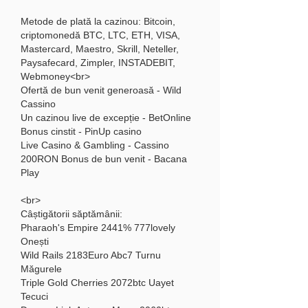
Metode de plată la cazinou: Bitcoin, 
criptomonedă BTC, LTC, ETH, VISA, 
Mastercard, Maestro, Skrill, Neteller, 
Paysafecard, Zimpler, INSTADEBIT, 
Webmoney<br>
Ofertă de bun venit generoasă - Wild 
Cassino
Un cazinou live de excepție - BetOnline
Bonus cinstit - PinUp casino
Live Casino & Gambling - Cassino
200RON Bonus de bun venit - Bacana 
Play
<br>
Câștigătorii săptămânii:
Pharaoh's Empire 2441% 777lovely 
Onești 
Wild Rails 2183Euro Abc7 Turnu 
Măgurele 
Triple Gold Cherries 2072btc Uayet 
Tecuci 