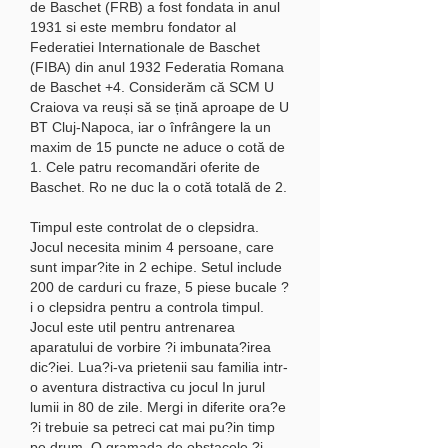
de Baschet (FRB) a fost fondata in anul 
1931 si este membru fondator al 
Federatiei Internationale de Baschet 
(FIBA) din anul 1932 Federatia Romana 
de Baschet +4. Considerăm că SCM U 
Craiova va reuși să se țină aproape de U 
BT Cluj-Napoca, iar o înfrângere la un 
maxim de 15 puncte ne aduce o cotă de 
1. Cele patru recomandări oferite de 
Baschet. Ro ne duc la o cotă totală de 2. 
Timpul este controlat de o clepsidra. 
Jocul necesita minim 4 persoane, care 
sunt impar?ite in 2 echipe. Setul include 
200 de carduri cu fraze, 5 piese bucale ?
i o clepsidra pentru a controla timpul. 
Jocul este util pentru antrenarea 
aparatului de vorbire ?i imbunata?irea 
dic?iei. Lua?i-va prietenii sau familia intr-
o aventura distractiva cu jocul In jurul 
lumii in 80 de zile. Mergi in diferite ora?e 
?i trebuie sa petreci cat mai pu?in timp 
pe drum. O gramada de obstacole ?i 