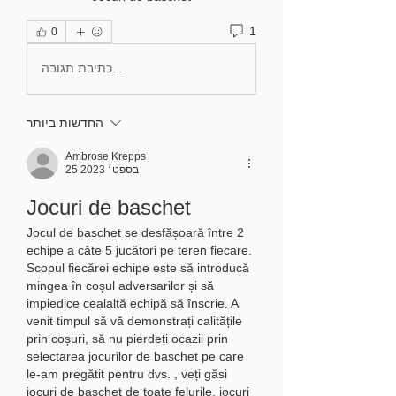
1
0
כתיבת תגובה...
החדשות ביותר
Ambrose Krepps
25 בספט׳ 2023
Jocuri de baschet
Jocul de baschet se desfășoară între 2 
echipe a câte 5 jucători pe teren fiecare. 
Scopul fiecărei echipe este să introducă 
mingea în coșul adversarilor și să 
impiedice cealaltă echipă să înscrie. A 
venit timpul să vă demonstrați calitățile 
prin coșuri, să nu pierdeți ocazii prin 
selectarea jocurilor de baschet pe care 
le-am pregătit pentru dvs. , veți găsi 
jocuri de baschet de toate felurile, jocuri 