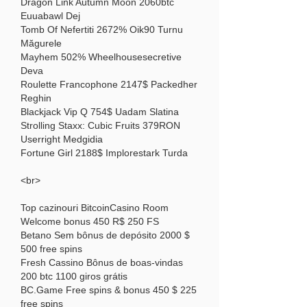
Dragon Link Autumn Moon 2060btc 
Euuabawl Dej 
Tomb Of Nefertiti 2672% Oik90 Turnu 
Măgurele 
Mayhem 502% Wheelhousesecretive 
Deva 
Roulette Francophone 2147$ Packedher 
Reghin 
Blackjack Vip Q 754$ Uadam Slatina 
Strolling Staxx: Cubic Fruits 379RON 
Userright Medgidia 
Fortune Girl 2188$ Implorestark Turda 
<br>
Top cazinouri BitcoinCasino Room 
Welcome bonus 450 R$ 250 FS
Betano Sem bônus de depósito 2000 $ 
500 free spins
Fresh Cassino Bônus de boas-vindas 
200 btc 1100 giros grátis
BC.Game Free spins & bonus 450 $ 225 
free spins