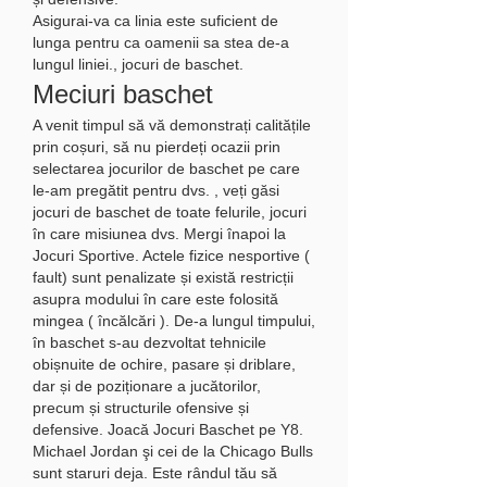
Asigurai-va ca linia este suficient de 
lunga pentru ca oamenii sa stea de-a 
lungul liniei., jocuri de baschet.
Meciuri baschet
A venit timpul să vă demonstrați calitățile 
prin coșuri, să nu pierdeți ocazii prin 
selectarea jocurilor de baschet pe care 
le-am pregătit pentru dvs. , veți găsi 
jocuri de baschet de toate felurile, jocuri 
în care misiunea dvs. Mergi înapoi la 
Jocuri Sportive. Actele fizice nesportive ( 
fault) sunt penalizate și există restricții 
asupra modului în care este folosită 
mingea ( încălcări ). De-a lungul timpului, 
în baschet s-au dezvoltat tehnicile 
obișnuite de ochire, pasare și driblare, 
dar și de poziționare a jucătorilor, 
precum și structurile ofensive și 
defensive. Joacă Jocuri Baschet pe Y8. 
Michael Jordan şi cei de la Chicago Bulls 
sunt staruri deja. Este rândul tău să 