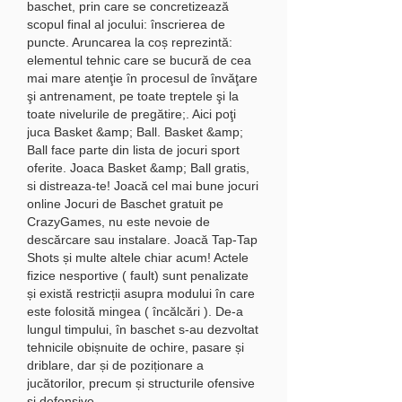
baschet, prin care se concretizează 
scopul final al jocului: înscrierea de 
puncte. Aruncarea la coș reprezintă: 
elementul tehnic care se bucură de cea 
mai mare atenţie în procesul de învăţare 
şi antrenament, pe toate treptele şi la 
toate nivelurile de pregătire;. Aici poţi 
juca Basket &amp; Ball. Basket &amp; 
Ball face parte din lista de jocuri sport 
oferite. Joaca Basket &amp; Ball gratis, 
si distreaza-te! Joacă cel mai bune jocuri 
online Jocuri de Baschet gratuit pe 
CrazyGames, nu este nevoie de 
descărcare sau instalare. Joacă Tap-Tap 
Shots și multe altele chiar acum! Actele 
fizice nesportive ( fault) sunt penalizate 
și există restricții asupra modului în care 
este folosită mingea ( încălcări ). De-a 
lungul timpului, în baschet s-au dezvoltat 
tehnicile obișnuite de ochire, pasare și 
driblare, dar și de poziționare a 
jucătorilor, precum și structurile ofensive 
și defensive. 