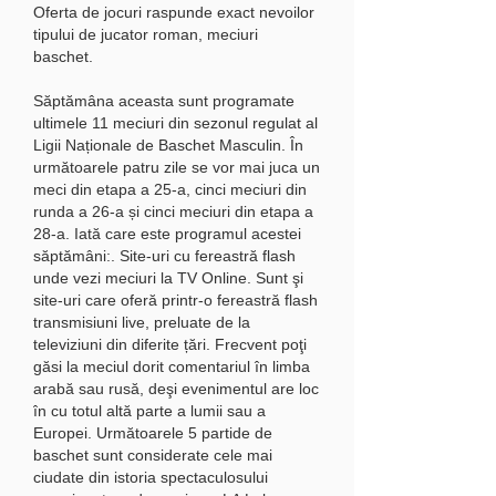
Oferta de jocuri raspunde exact nevoilor 
tipului de jucator roman, meciuri 
baschet.
Săptămâna aceasta sunt programate 
ultimele 11 meciuri din sezonul regulat al 
Ligii Naționale de Baschet Masculin. În 
următoarele patru zile se vor mai juca un 
meci din etapa a 25-a, cinci meciuri din 
runda a 26-a și cinci meciuri din etapa a 
28-a. Iată care este programul acestei 
săptămâni:. Site-uri cu fereastră flash 
unde vezi meciuri la TV Online. Sunt şi 
site-uri care oferă printr-o fereastră flash 
transmisiuni live, preluate de la 
televiziuni din diferite țări. Frecvent poţi 
găsi la meciul dorit comentariul în limba 
arabă sau rusă, deşi evenimentul are loc 
în cu totul altă parte a lumii sau a 
Europei. Următoarele 5 partide de 
baschet sunt considerate cele mai 
ciudate din istoria spectaculosului 