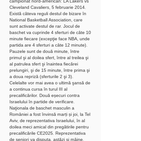
campionat nord-american: LA Lakers vs 
Cleveland Cavaliers, 5 februarie 2014. 
Există câteva reguli destul de bizare în 
National Basketball Association, care 
sunt activate destul de rar. Jocul de 
baschet va cuprinde 4 sferturi de câte 10 
minute fiecare (excepţie face NBA, unde 
partida are 4 sferturi a câte 12 minute). 
Pauzele sunt de două minute, între 
primul şi al doilea sfert, între al treilea şi 
al patrulea sfert şi înaintea fiecărei 
prelungiri, şi de 15 minute, între prima şi 
a doua repriză (sferturile 2 şi 3). 
Celelalte vor mai avea o ultimă şansă de 
a continua cursa în turul III al 
precalificărilor. Două eșecuri contra 
Israelului în partide de verificare. 
Naţionala de baschet masculin a 
României a fost învinsă marți și joi, la Tel 
Aviv, de reprezentativa Israelului, în al 
doilea meci amical din pregătirile pentru 
precalificările CE2025. Reprezentativa 
de seniori va disputa, astăzi și mâine, 