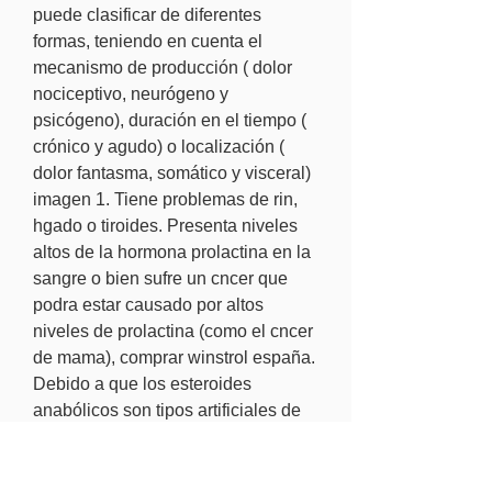
puede clasificar de diferentes 
formas, teniendo en cuenta el 
mecanismo de producción ( dolor 
nociceptivo, neurógeno y 
psicógeno), duración en el tiempo ( 
crónico y agudo) o localización ( 
dolor fantasma, somático y visceral) 
imagen 1. Tiene problemas de rin, 
hgado o tiroides. Presenta niveles 
altos de la hormona prolactina en la 
sangre o bien sufre un cncer que 
podra estar causado por altos 
niveles de prolactina (como el cncer 
de mama), comprar winstrol españa. 
Debido a que los esteroides 
anabólicos son tipos artificiales de 
la testosterona, que sin duda afectan 
a gran parte de las características de 
género en la persona que abusa de 