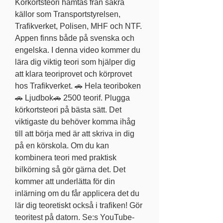
Körkortsteori hämtas från säkra 
källor som Transportstyrelsen, 
Trafikverket, Polisen, MHF och NTF. 
Appen finns både på svenska och 
engelska. I denna video kommer du 
lära dig viktig teori som hjälper dig 
att klara teoriprovet och körprovet 
hos Trafikverket. 🚗 Hela teoriboken
🚗 Ljudbok🚗 2500 teorif. Plugga 
körkortsteori på bästa sätt. Det 
viktigaste du behöver komma ihåg 
till att börja med är att skriva in dig 
på en körskola. Om du kan 
kombinera teori med praktisk 
bilkörning så gör gärna det. Det 
kommer att underlätta för din 
inlärning om du får applicera det du 
lär dig teoretiskt också i trafiken! Gör 
teoritest på datorn. Se:s YouTube-