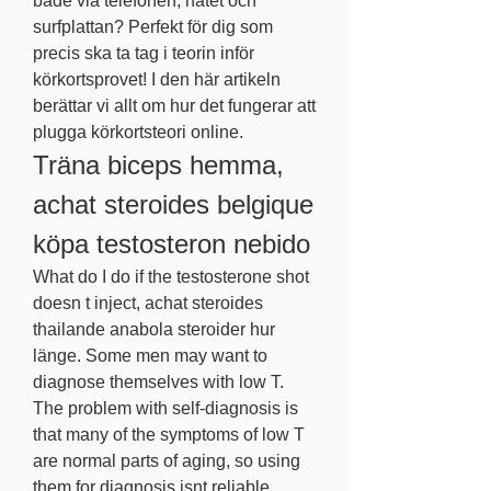
både via telefonen, nätet och 
surfplattan? Perfekt för dig som 
precis ska ta tag i teorin inför 
körkortsprovet! I den här artikeln 
berättar vi allt om hur det fungerar att 
plugga körkortsteori online. 
Träna biceps hemma, 
achat steroides belgique 
köpa testosteron nebido
What do I do if the testosterone shot 
doesn t inject, achat steroides 
thailande anabola steroider hur 
länge. Some men may want to 
diagnose themselves with low T. 
The problem with self-diagnosis is 
that many of the symptoms of low T 
are normal parts of aging, so using 
them for diagnosis isnt reliable.