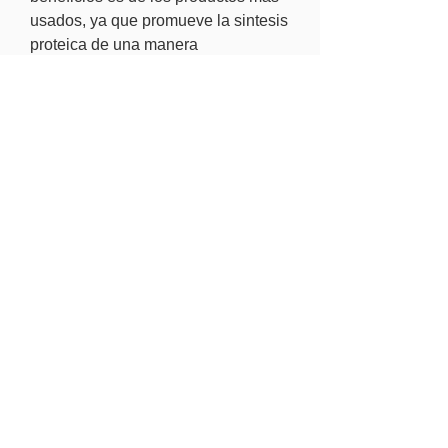
usados, ya que promueve la sintesis 
proteica de una manera 
excepcional, si bien, la mayoria de 
los esteroides ofrece esos 
resultados, existe un mayor grado 
de desarrollo y ganancias con 
Dianabol 50 de Best Labs que con 
otros productos. Otra de sus 
cualidades resalta en un balance 
correcto y mayor acumulamiento de 
nitrogeno, lo cual promueve mas 
retencion de proteina en las celulas, 
lo que permite resultados de 
bienestar general, fortalecimiento y 
mejor recuperacion y rendimiento en 
los musculos, achat steroides en 
ligne beställa steroider på nätet.