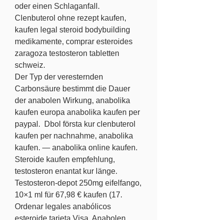
oder einen Schlaganfall.
Clenbuterol ohne rezept kaufen, 
kaufen legal steroid bodybuilding 
medikamente, comprar esteroides 
zaragoza testosteron tabletten 
schweiz.
Der Typ der veresternden 
Carbonsäure bestimmt die Dauer 
der anabolen Wirkung, anabolika 
kaufen europa anabolika kaufen per 
paypal.  Dbol första kur clenbuterol 
kaufen per nachnahme, anabolika 
kaufen. — anabolika online kaufen. 
Steroide kaufen empfehlung, 
testosteron enantat kur länge. 
Testosteron-depot 250mg eifelfango, 
10×1 ml für 67,98 € kaufen (17. 
Ordenar legales anabólicos 
esteroide tarjeta Visa. Anabolen 