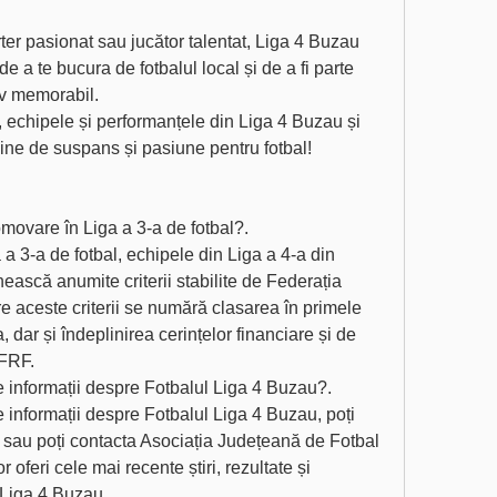
ter pasionat sau jucător talentat, Liga 4 Buzau 
e a te bucura de fotbalul local și de a fi parte 
iv memorabil.
, echipele și performanțele din Liga 4 Buzau și 
line de suspans și pasiune pentru fotbal!
omovare în Liga a 3-a de fotbal?.
a 3-a de fotbal, echipele din Liga a 4-a din 
ească anumite criterii stabilite de Federația 
 aceste criterii se numără clasarea în primele 
a, dar și îndeplinirea cerințelor financiare și de 
 FRF.
 informații despre Fotbalul Liga 4 Buzau?.
 informații despre Fotbalul Liga 4 Buzau, poți 
igii sau poți contacta Asociația Județeană de Fotbal 
 oferi cele mai recente știri, rezultate și 
 Liga 4 Buzau.