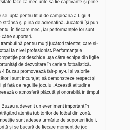
itate face ca meciurile să fie captivante și pline 
 se luptă pentru titlul de campioană a Ligii 4 
 strânsă și plină de adrenalină. Jucătorii își pun 
alentul în fiecare meci, iar performanțele lor sunt 
 către suporteri.
rambulină pentru mulți jucători talentați care și-
otbal la nivel profesionist. Performanțele 
mpetiție pot deschide ușa către echipe din ligile 
rtunități de dezvoltare în cariera fotbalistică.
 4 Buzau promovează fair-play-ul și valorile 
cătorii sunt încurajați să demonstreze respect și 
i și față de regulile jocului. Această atitudine 
creează o atmosferă plăcută și onorabilă în timpul 
4 Buzau a devenit un eveniment important în 
trăgând atenția iubitorilor de fotbal din zonă. 
petiție sunt adesea urmărite de suporteri fideli, 
vorită și se bucură de fiecare moment de joc 