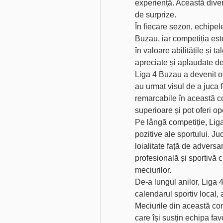
experiență. Această divers
de surprize.
În fiecare sezon, echipele
Buzau, iar competiția este
în valoare abilitățile și t
apreciate și aplaudate de
Liga 4 Buzau a devenit o t
au urmat visul de a juca f
remarcabile în această co
superioare și pot oferi opo
Pe lângă competiție, Liga
pozitive ale sportului. Ju
loialitate față de adversar
profesională și sportivă 
meciurilor.
De-a lungul anilor, Liga 
calendarul sportiv local, a
Meciurile din această com
care își susțin echipa fa