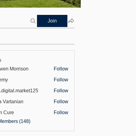
Join
s
wen Morrison
Follow
emy
Follow
.digital.market125
Follow
tal.market125
a Vartanian
Follow
n Cure
Follow
Members (148)