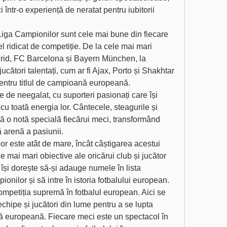
într-o experiență de neratat pentru iubitorii 
Liga Campionilor sunt cele mai bune din fiecare 
el ridicat de competiție. De la cele mai mari 
rid, FC Barcelona și Bayern München, la 
ucători talentați, cum ar fi Ajax, Porto și Shakhtar 
pentru titlul de campioană europeană.
 de neegalat, cu suporteri pasionați care își 
cu toată energia lor. Cântecele, steagurile și 
ă o notă specială fiecărui meci, transformând 
ă arenă a pasiunii.
or este atât de mare, încât câștigarea acestui 
le mai mari obiective ale oricărui club și jucător 
își dorește să-și adauge numele în lista 
ionilor și să intre în istoria fotbalului european.
mpetiția supremă în fotbalul european. Aici se 
chipe și jucători din lume pentru a se lupta 
ă europeană. Fiecare meci este un spectacol în 