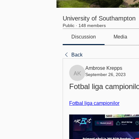
University of Southampton
Public
·
148 members
Discussion
Media
Back
Ambrose Krepps
September 26, 2023
Ambrose Krepps
Fotbal liga campionilo
Fotbal liga campionilor