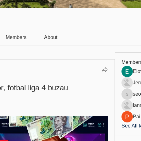
Members
About
Member
Elo
Jer
r, fotbal liga 4 buzau
seo
seo.digi
Ian
Pai
See All 