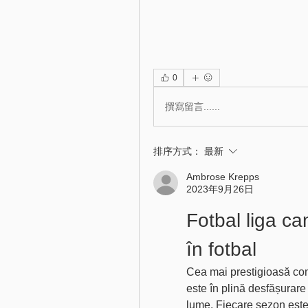
0
撰寫留言......
排序方式：
最新
Ambrose Krepps
2023年9月26日
Fotbal liga ca
în fotbal
Cea mai prestigioasă comp
este în plină desfășurare 
lume. Fiecare sezon este p