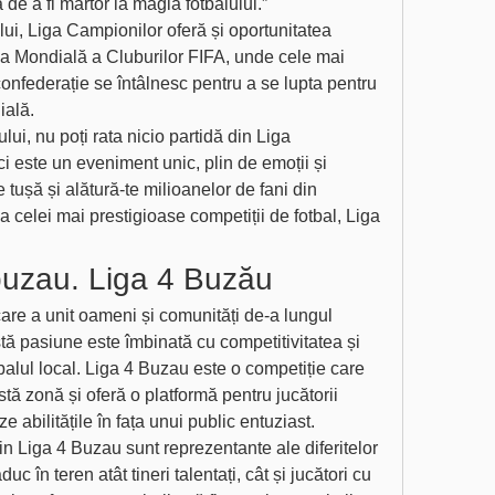
 de a fi martor la magia fotbalului.”
lui, Liga Campionilor oferă și oportunitatea 
pa Mondială a Cluburilor FIFA, unde cele mai 
onfederație se întâlnesc pentru a se lupta pentru 
ială.
lui, nu poți rata nicio partidă din Liga 
 este un eveniment unic, plin de emoții și 
 tușă și alătură-te milioanelor de fani din 
 celei mai prestigioase competiții de fotbal, Liga 
 buzau. Liga 4 Buzău
are a unit oameni și comunități de-a lungul 
tă pasiune este îmbinată cu competitivitatea și 
balul local. Liga 4 Buzau este o competiție care 
ă zonă și oferă o platformă pentru jucătorii 
e abilitățile în fața unui public entuziast.
in Liga 4 Buzau sunt reprezentante ale diferitelor 
duc în teren atât tineri talentați, cât și jucători cu 