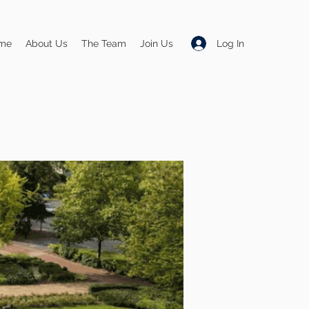
Log In
me
About Us
The Team
Join Us