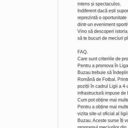
intens și spectaculos.
Indiferent dacă ești supor
reprezintă o oportunitate d
dintr-un eveniment sport
Vino să descoperi istoria
să te bucuri de meciuri p
FAQ.
Care sunt criteriile de pr
Pentru a promova în Liga 
Buzau trebuie să îndeplin
Română de Fotbal. Printre
poziții în cadrul Ligii a 4-
infrastructură impuse de
Cum pot obține mai multe
Pentru a obține mai multe
vizita site-ul oficial al l
Buzau. Aceste surse îți vor
programul meciurilor din