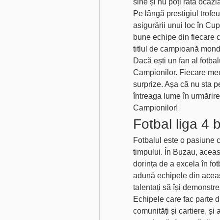
sine și nu poți rata ocazia
Pe lângă prestigiul trofeu
asigurării unui loc în Cu
bune echipe din fiecare c
titlul de campioană mond
Dacă ești un fan al fotbalu
Campionilor. Fiecare meci
surprize. Așa că nu sta pe
întreaga lume în urmărirea
Campionilor!
Fotbal liga 4
Fotbalul este o pasiune c
timpului. În Buzau, aceas
dorința de a excela în fot
adună echipele din aceast
talentați să își demonstrez
Echipele care fac parte d
comunități și cartiere, și a